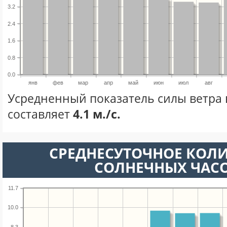
3.2
2.4
1.6
0.8
0.0
янв
фев
мар
апр
май
июн
июл
авг
Усредненный показатель силы ветра 
составляет
4.1 м./с.
СРЕДНЕСУТОЧНОЕ КОЛ
СОЛНЕЧНЫХ ЧАС
11.7
10.0
8.3