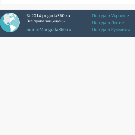
© 2014 pogoda360.ru
Погода в Украине
Все права защищены
Погода в Литве
admin@pogoda360.ru
Погода в Румынии