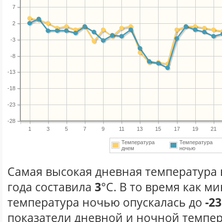
7
2
-3
-8
-13
-18
-23
-28
1
3
5
7
9
11
13
15
17
19
21
Температура
Температура
днем
ночью
Самая высокая дневная температура 
года составила
3
°С. В то время как 
температура ночью опускалась до
-23
показатели дневной и ночной темпер