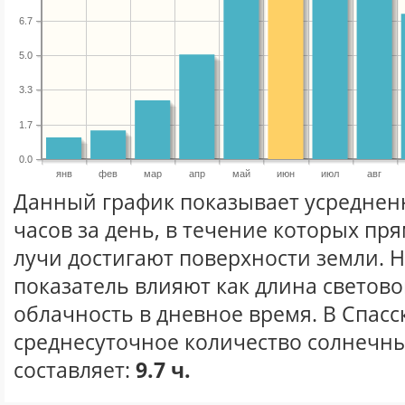
6.7
5.0
3.3
1.7
0.0
янв
фев
мар
апр
май
июн
июл
авг
Данный график показывает усреднен
часов за день, в течение которых п
лучи достигают поверхности земли. 
показатель влияют как длина световог
облачность в дневное время. В Спасс
среднесуточное количество солнечны
составляет:
9.7 ч.