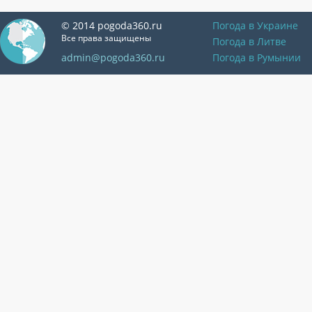
© 2014 pogoda360.ru
Погода в Украине
Все права защищены
Погода в Литве
admin@pogoda360.ru
Погода в Румынии