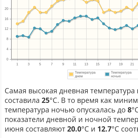
20
16
12
8
4
0
1
3
5
7
9
11
13
15
17
19
21
Температура
Температура
днем
ночью
Самая высокая дневная температура 
составила
25
°С. В то время как мини
температура ночью опускалась до
8
°
показатели дневной и ночной темпер
июня составляют
20.0
°С и
12.7
°С соот