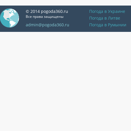
© 2014 pogoda360.ru
Погода в Украине
Все права защищены
Погода в Литве
admin@pogoda360.ru
Погода в Румынии