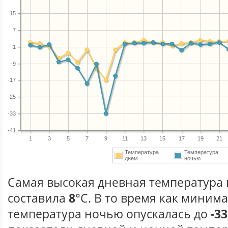
15
7
-1
-9
-17
-25
-33
-41
1
3
5
7
9
11
13
15
17
19
21
Температура
Температура
днем
ночью
Самая высокая дневная температура в
составила
8
°С. В то время как миним
температура ночью опускалась до
-33