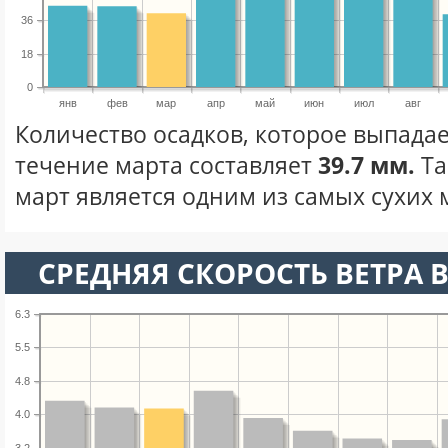
36
18
0
янв
фев
мар
апр
май
июн
июл
авг
Количество осадков, которое выпадае
течение марта составляет
39.7 мм.
Та
март является одним из самых сухих м
СРЕДНЯЯ СКОРОСТЬ ВЕТРА В
6.3
5.5
4.8
4.0
3.2