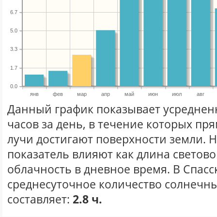
6.7
5.0
3.3
1.7
0.0
янв
фев
мар
апр
май
июн
июл
авг
Данный график показывает усреднен
часов за день, в течение которых п
лучи достигают поверхности земли. 
показатель влияют как длина световог
облачность в дневное время. В Спасс
среднесуточное количество солнечны
составляет:
2.8 ч.