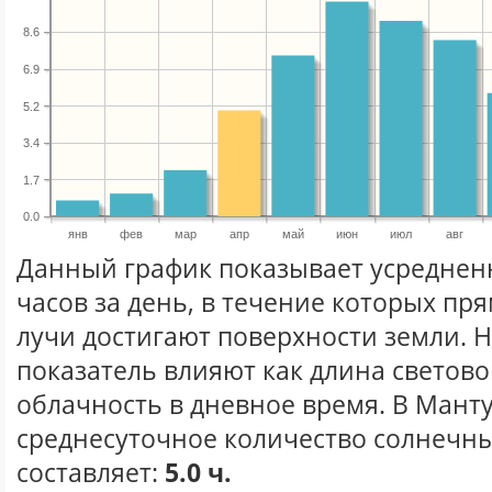
8.6
6.9
5.2
3.4
1.7
0.0
янв
фев
мар
апр
май
июн
июл
авг
Данный график показывает усреднен
часов за день, в течение которых п
лучи достигают поверхности земли. 
показатель влияют как длина световог
облачность в дневное время. В Мант
среднесуточное количество солнечны
составляет:
5.0 ч.