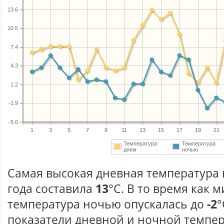
13.6
10.5
7.4
4.3
1.2
-1.9
-5.0
1
3
5
7
9
11
13
15
17
19
21
Температура
Температура
днем
ночью
Самая высокая дневная температура 
года составила
13
°С. В то время как
температура ночью опускалась до
-2
°
показатели дневной и ночной темпер