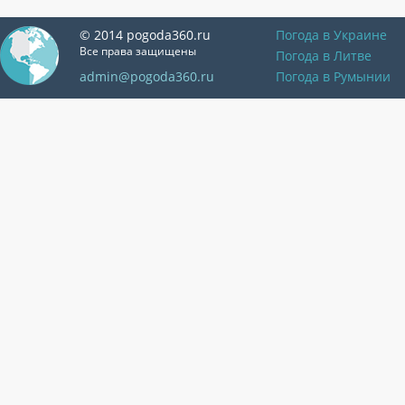
© 2014 pogoda360.ru
Погода в Украине
Все права защищены
Погода в Литве
admin@pogoda360.ru
Погода в Румынии