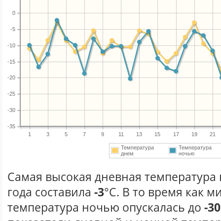
0
-5
-10
-15
-20
-25
-30
-35
1
3
5
7
9
11
13
15
17
19
21
Температура
Температура
днем
ночью
Самая высокая дневная температура 
года составила
-3
°С. В то время как 
температура ночью опускалась до
-30