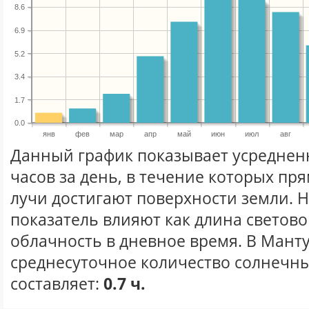
8.6
6.9
5.2
3.4
1.7
0.0
янв
фев
мар
апр
май
июн
июл
авг
Данный график показывает усреднен
часов за день, в течение которых п
лучи достигают поверхности земли. 
показатель влияют как длина световог
облачность в дневное время. В Мант
среднесуточное количество солнечны
составляет:
0.7 ч.