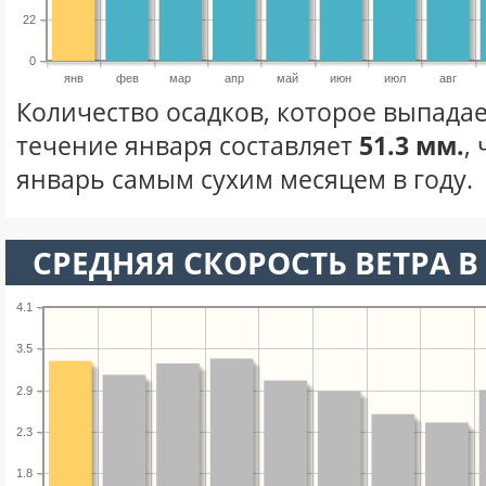
22
0
янв
фев
мар
апр
май
июн
июл
авг
Количество осадков, которое выпадае
течение января составляет
51.3 мм.
,
январь самым сухим месяцем в году.
СРЕДНЯЯ СКОРОСТЬ ВЕТРА В 
4.1
3.5
2.9
2.3
1.8