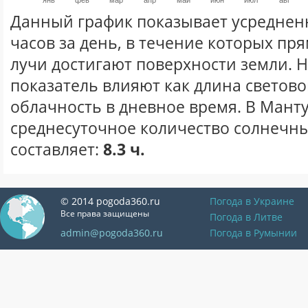
янв
фев
мар
апр
май
июн
июл
авг
Данный график показывает усреднен
часов за день, в течение которых п
лучи достигают поверхности земли. 
показатель влияют как длина световог
облачность в дневное время. В Мант
среднесуточное количество солнечных
составляет:
8.3 ч.
© 2014 pogoda360.ru
Погода в Украине
Все права защищены
Погода в Литве
admin@pogoda360.ru
Погода в Румынии