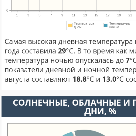
0
1
3
5
7
9
11
13
15
17
19
21
Температура
Температура
днем
ночью
Самая высокая дневная температура в
года составила
29
°С. В то время как
температура ночью опускалась до
7
°
показатели дневной и ночной темпер
августа составляют
18.8
°С и
13.0
°С со
CОЛНЕЧНЫЕ, ОБЛАЧНЫЕ И
ДНИ, %