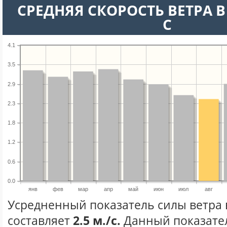
СРЕДНЯЯ СКОРОСТЬ ВЕТРА В 
С
4.1
3.5
2.9
2.3
1.8
1.2
0.6
0.0
янв
фев
мар
апр
май
июн
июл
авг
Усредненный показатель силы ветра в
составляет
2.5 м./с.
Данный показате