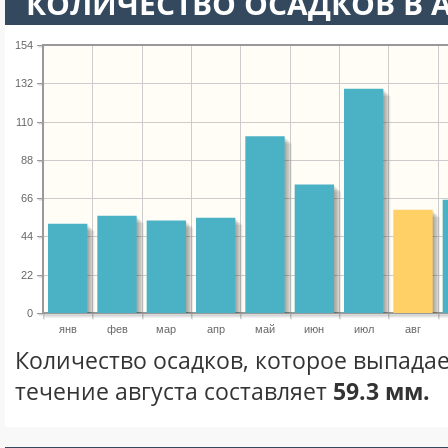
КОЛИЧЕСТВО ОСАДКОВ В А
154
132
110
88
66
44
22
0
янв
фев
мар
апр
май
июн
июл
авг
Количество осадков, которое выпадае
течение августа составляет
59.3 мм.