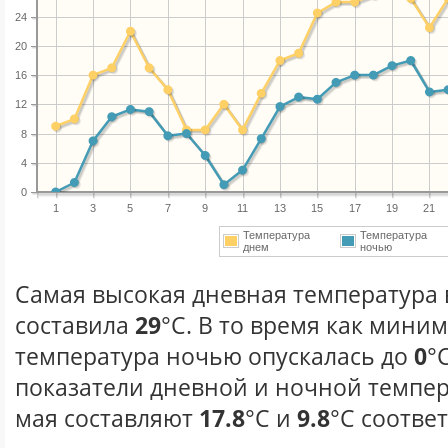
24
20
16
12
8
4
0
1
3
5
7
9
11
13
15
17
19
21
Температура
Температура
днем
ночью
Самая высокая дневная температура в
составила
29
°С. В то время как мини
температура ночью опускалась до
0
°
показатели дневной и ночной темпер
мая составляют
17.8
°С и
9.8
°С соотве