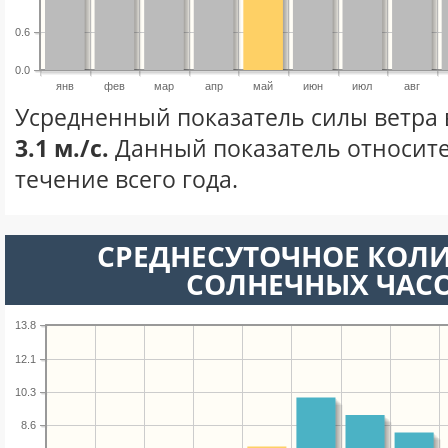
0.6
0.0
янв
фев
мар
апр
май
июн
июл
авг
Усредненный показатель силы ветра 
3.1 м./с.
Данный показатель относите
течение всего года.
СРЕДНЕСУТОЧНОЕ КОЛ
СОЛНЕЧНЫХ ЧАС
13.8
12.1
10.3
8.6