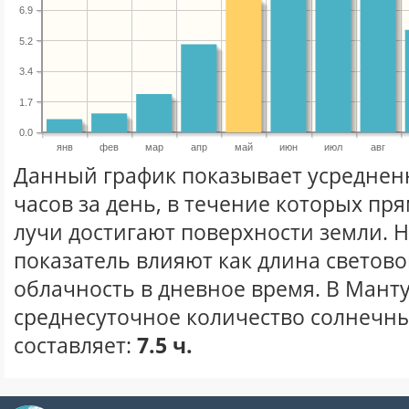
6.9
5.2
3.4
1.7
0.0
янв
фев
мар
апр
май
июн
июл
авг
Данный график показывает усреднен
часов за день, в течение которых п
лучи достигают поверхности земли. 
показатель влияют как длина световог
облачность в дневное время. В Мант
среднесуточное количество солнечны
составляет:
7.5 ч.