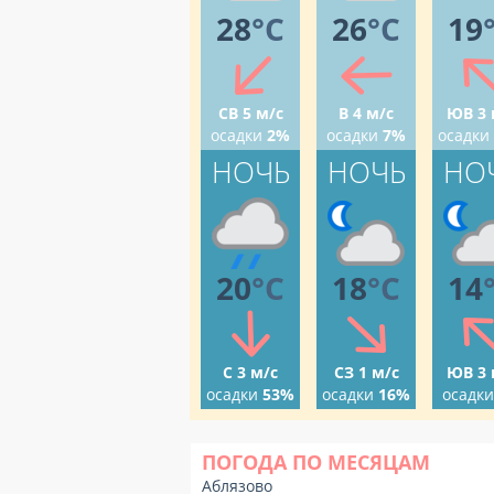
28
°C
26
°C
19
СВ 5 м/с
В 4 м/с
ЮВ 3 
осадки
2%
осадки
7%
осадки
НОЧЬ
НОЧЬ
НО
20
°C
18
°C
14
С 3 м/с
СЗ 1 м/с
ЮВ 3 
осадки
53%
осадки
16%
осадки
ПОГОДА ПО МЕСЯЦАМ
Аблязово