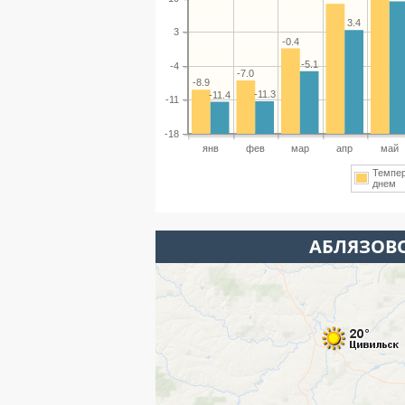
3.4
3
-0.4
-5.1
-4
-7.0
-8.9
-11.3
-11.4
-11
-18
янв
фев
мар
апр
май
Темпе
днем
АБЛЯЗОВО