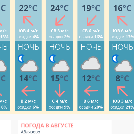
°C
22
°C
24
°C
19
°C
16
°C
м/с
ЮВ 4 м/с
СВ 3 м/с
СВ 6 м/с
ЮВ 6 м/с
13%
осадки
4%
осадки
2%
осадки
16%
осадки
13
ЧЬ
НОЧЬ
НОЧЬ
НОЧЬ
НОЧЬ
°C
14
°C
15
°C
12
°C
8
°C
м/с
В 2 м/с
С 4 м/с
В 6 м/с
ЮВ 3 м/с
8%
осадки
6%
осадки
9%
осадки
28%
осадки
21
ПОГОДА В АВГУСТЕ
Аблязово