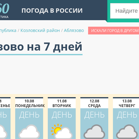
ПОГОДА В РОССИИ
публика
/
Козловский район
/
Аблязово
ИСКАЛИ ГОРОД В ДРУГОМ
зово на 7 дней
8
10.08
11.08
12.08
13.08
СЕНЬЕ
ПОНЕДЕЛЬНИК
ВТОРНИК
СРЕДА
ЧЕТВЕРГ
НЬ
ДЕНЬ
ДЕНЬ
ДЕНЬ
ДЕНЬ