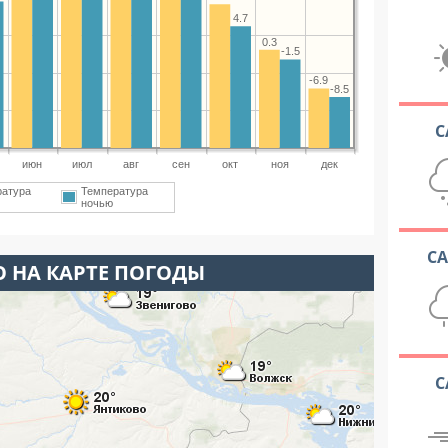
4.7
0.3
-1.5
-6.9
-8.5
С
июн
июл
авг
сен
окт
ноя
дек
ратура
Температура
ночью
С
 НА КАРТЕ ПОГОДЫ
С