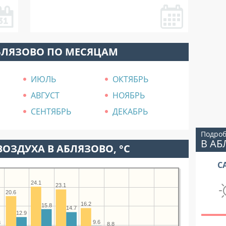
БЛЯЗОВО ПО МЕСЯЦАМ
ИЮЛЬ
ОКТЯБРЬ
АВГУСТ
НОЯБРЬ
СЕНТЯБРЬ
ДЕКАБРЬ
Подроб
В А
ОЗДУХА В АБЛЯЗОВО, °C
С
24.1
23.1
20.6
16.2
15.8
14.7
12.9
9.6
3
8.8