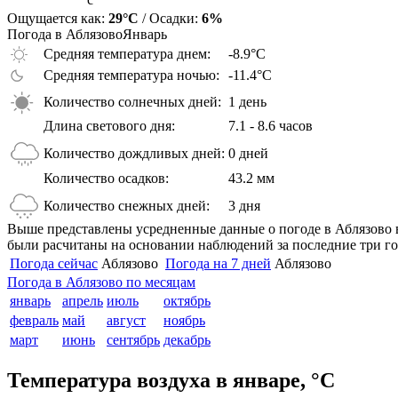
Ощущается как:
29°C
/ Осадки:
6%
Погода в Аблязово
Январь
Средняя температура днем:
-8.9°C
Средняя температура ночью:
-11.4°C
Количество солнечных дней:
1 день
Длина светового дня:
7.1 - 8.6 часов
Количество дождливых дней:
0 дней
Количество осадков:
43.2 мм
Количество снежных дней:
3 дня
Выше представлены усредненные данные о погоде в Аблязово в 
были расчитаны на основании наблюдений за последние три го
Погода сейчас
Аблязово
Погода на 7 дней
Аблязово
Погода в Аблязово по месяцам
январь
апрель
июль
октябрь
февраль
май
август
ноябрь
март
июнь
сентябрь
декабрь
Температура воздуха в январе, °C