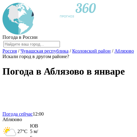
Погода в России
Россия
/
Чувашская республика
/
Козловский район
/
Аблязово
Искали город в другом районе?
Погода в Аблязово в январе
Погода сейчас
12:00
Аблязово
ЮВ
27
°C
5 м/
с