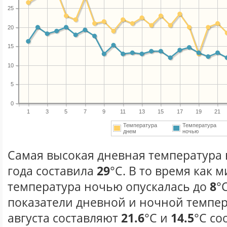
25
20
15
10
5
0
1
3
5
7
9
11
13
15
17
19
21
Температура
Температура
днем
ночью
Самая высокая дневная температура в
года составила
29
°С. В то время как
температура ночью опускалась до
8
°
показатели дневной и ночной темпер
августа составляют
21.6
°С и
14.5
°С со