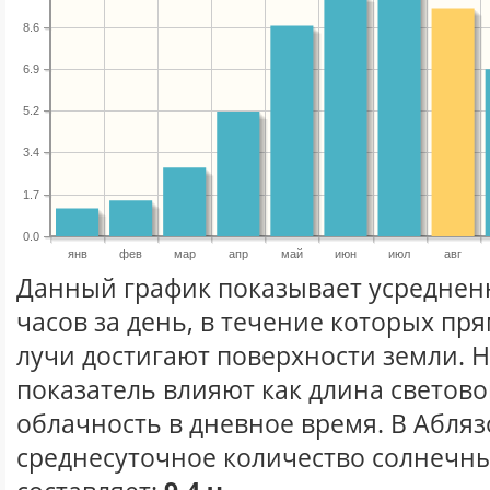
8.6
6.9
5.2
3.4
1.7
0.0
янв
фев
мар
апр
май
июн
июл
авг
Данный график показывает усреднен
часов за день, в течение которых п
лучи достигают поверхности земли. 
показатель влияют как длина световог
облачность в дневное время. В Абляз
среднесуточное количество солнечных