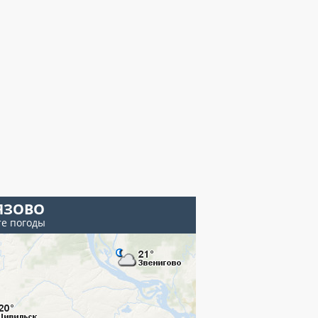
ЯЗОВО
те погоды