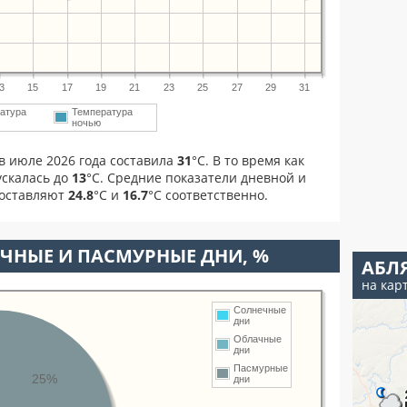
3
15
17
19
21
23
25
27
29
31
атура
Температура
ночью
в июле 2026 года составила
31
°С. В то время как
скалась до
13
°C. Средние показатели дневной и
составляют
24.8
°С и
16.7
°С соответственно.
ЧНЫЕ И ПАСМУРНЫЕ ДНИ, %
АБЛ
на кар
Солнечные
дни
Облачные
дни
Пасмурные
25%
дни