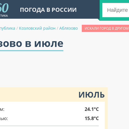
ПОГОДА В РОССИИ
публика
/
Козловский район
/
Аблязово
ИСКАЛИ ГОРОД В ДРУГОМ
зово в июле
ИЮЛЬ
м:
24.1°C
чью:
15.8°C