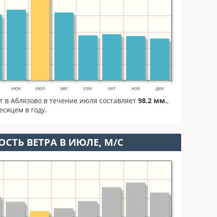
июн
июл
авг
сен
окт
ноя
дек
т в Аблязово в течение июля составляет
98.2 мм.
,
сяцем в году.
ОСТЬ ВЕТРА В ИЮЛЕ, М/С