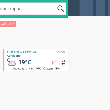
 РАЙОНЕ?
ПОГОДА СЕЙЧАС
00:00
Аблязово
19
°C
СВ
3 м/с
Ощущается как:
19°C
/ Осадки:
15%