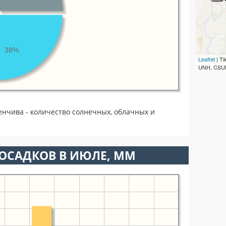
38%
Leaflet
| T
UNH, CSUM
енчива - количество солнечных, облачных и
ОСАДКОВ В ИЮЛЕ, ММ