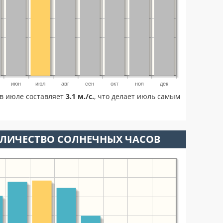
июн
июл
авг
сен
окт
ноя
дек
в июле составляет
3.1 м./с.
, что делает июль самым
ОЛИЧЕСТВО СОЛНЕЧНЫХ ЧАСОВ