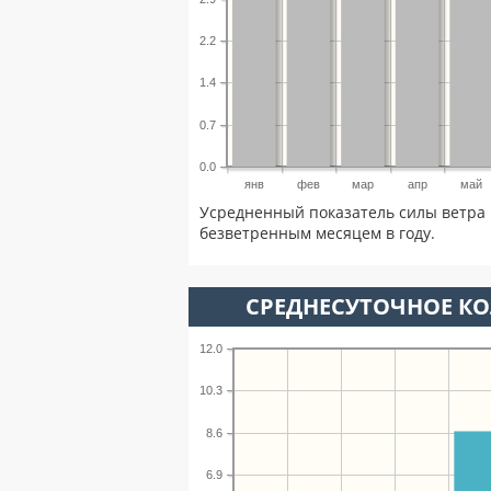
2.2
1.4
0.7
0.0
янв
фев
мар
апр
май
Усредненный показатель силы ветра 
безветренным месяцем в году.
СРЕДНЕСУТОЧНОЕ К
12.0
10.3
8.6
6.9