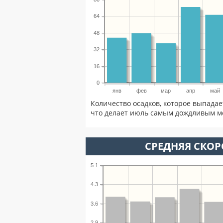
64
48
32
16
0
янв
фев
мар
апр
май
Количество осадков, которое выпадае
что делает июль самым дождливым ме
СРЕДНЯЯ СКОР
5.1
4.3
3.6
2.9