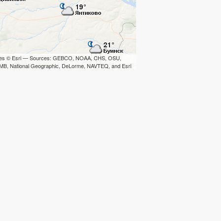
iles © Esri — Sources: GEBCO, NOAA, CHS, OSU,
B, National Geographic, DeLorme, NAVTEQ, and Esri