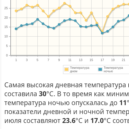
25
20
15
10
5
0
1
3
5
7
9
11
13
15
17
19
21
Температура
Температура
днем
ночью
Самая высокая дневная температура 
составила
30
°С. В то время как мини
температура ночью опускалась до
11
показатели дневной и ночной темпер
июля составляют
23.6
°С и
17.0
°С соот