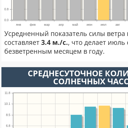
0.8
0.0
янв
фев
мар
апр
май
июн
июл
авг
Усредненный показатель силы ветра 
составляет
3.4 м./с.
, что делает июль
безветренным месяцем в году.
СРЕДНЕСУТОЧНОЕ КОЛ
СОЛНЕЧНЫХ ЧАС
11.8
10.1
8.5
6.8