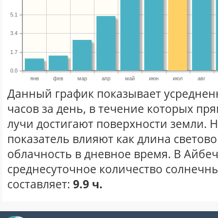
5.1
3.4
1.7
0.0
янв
фев
мар
апр
май
июн
июл
авг
Данный график показывает усреднен
часов за день, в течение которых п
лучи достигают поверхности земли. 
показатель влияют как длина световог
облачность в дневное время. В Айбе
среднесуточное количество солнечны
составляет:
9.9 ч.