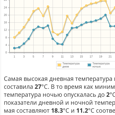
24
20
16
12
8
4
0
1
3
5
7
9
11
13
15
17
19
21
Температура
Температура
днем
ночью
Самая высокая дневная температура в
составила
27
°С. В то время как мини
температура ночью опускалась до
2
°
показатели дневной и ночной темпер
мая составляют
18.3
°С и
11.2
°С соотв