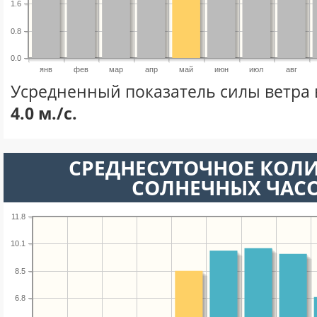
1.6
0.8
0.0
янв
фев
мар
апр
май
июн
июл
авг
Усредненный показатель силы ветра 
4.0 м./с.
СРЕДНЕСУТОЧНОЕ КОЛ
СОЛНЕЧНЫХ ЧАС
11.8
10.1
8.5
6.8