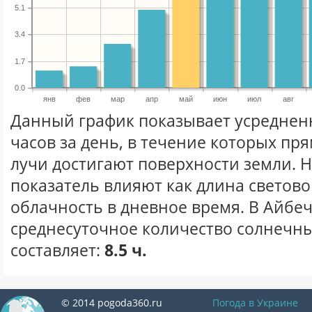
5.1
3.4
1.7
0.0
янв
фев
мар
апр
май
июн
июл
авг
Данный график показывает усреднен
часов за день, в течение которых п
лучи достигают поверхности земли. 
показатель влияют как длина световог
облачность в дневное время. В Айбе
среднесуточное количество солнечны
составляет:
8.5 ч.
© 2014 pogoda360.ru
Погода в Украине