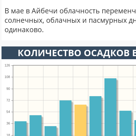
В мае в Айбечи облачность переменч
солнечных, облачных и пасмурных д
одинаково.
КОЛИЧЕСТВО ОСАДКОВ В
126
108
90
72
54
36
18