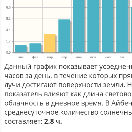
6.8
5.1
3.4
1.7
0.0
янв
фев
мар
апр
май
июн
июл
авг
Данный график показывает усреднен
часов за день, в течение которых п
лучи достигают поверхности земли. 
показатель влияют как длина световог
облачность в дневное время. В Айбе
среднесуточное количество солнечны
составляет:
2.8 ч.