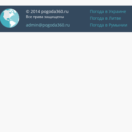
© 2014 pogoda360.ru
Погода в Украине
Все права защищены
Погода в Литве
admin@pogoda360.ru
Погода в Румынии