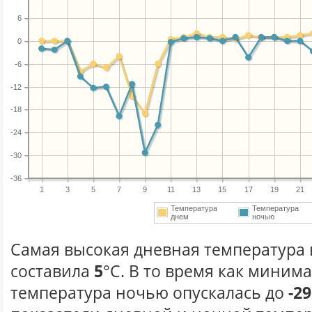
6
0
-6
-12
-18
-24
-30
-36
1
3
5
7
9
11
13
15
17
19
21
Температура
Температура
днем
ночью
Самая высокая дневная температура в
составила
5
°С. В то время как миним
температура ночью опускалась до
-29