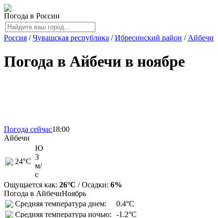
Погода в России
Россия
/
Чувашская республика
/
Ибресинский район
/
Айбечи
Погода в Айбечи в ноябре
Погода сейчас
18:00
Айбечи
Ю
3
24
°C
м/
с
Ощущается как:
26°C
/ Осадки:
6%
Погода в Айбечи
Ноябрь
Средняя температура днем:
0.4°C
Средняя температура ночью:
-1.2°C