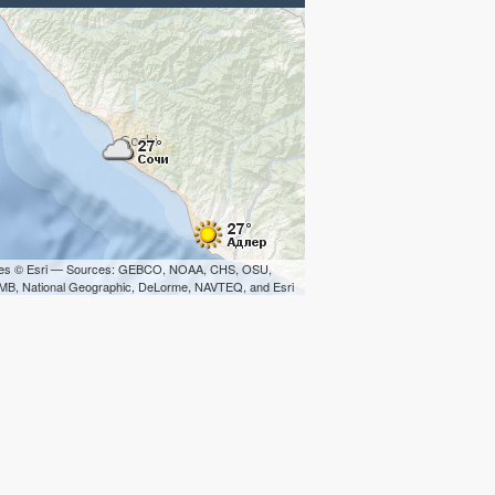
iles © Esri — Sources: GEBCO, NOAA, CHS, OSU,
B, National Geographic, DeLorme, NAVTEQ, and Esri