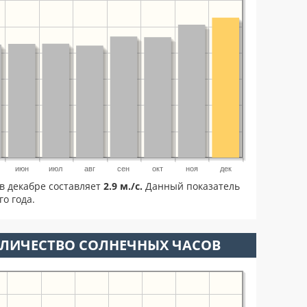
июн
июл
авг
сен
окт
ноя
дек
в декабре составляет
2.9 м./с.
Данный показатель
о года.
ОЛИЧЕСТВО СОЛНЕЧНЫХ ЧАСОВ