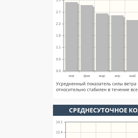
3.3
2.7
2.2
1.6
1.1
0.5
0.0
янв
фев
мар
апр
май
Усредненный показатель силы ветра 
относительно стабилен в течение всег
СРЕДНЕСУТОЧНОЕ К
14.1
12.4