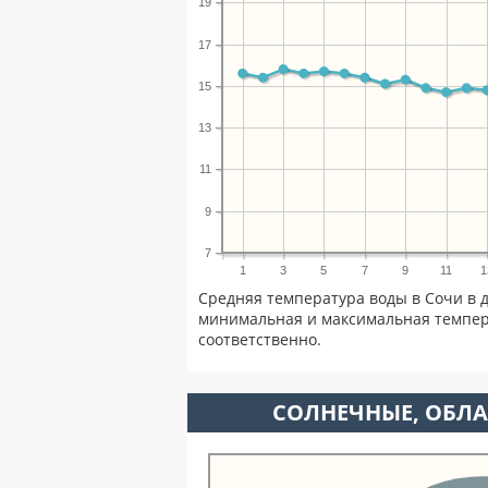
19
17
15
13
11
9
7
1
3
5
7
9
11
1
Средняя температура воды в Сочи в д
минимальная и максимальная темпер
соответственно.
CОЛНЕЧНЫЕ, ОБЛА