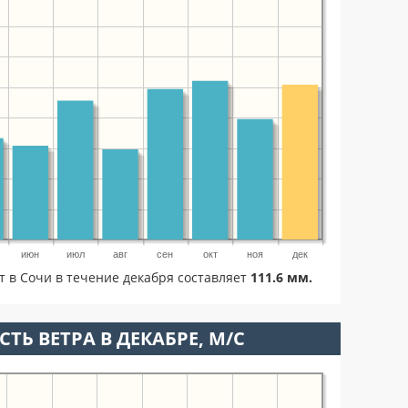
июн
июл
авг
сен
окт
ноя
дек
т в Сочи в течение декабря составляет
111.6 мм.
ТЬ ВЕТРА В ДЕКАБРЕ, М/С