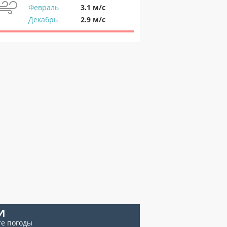
Февраль
3.1 м/с
Декабрь
2.9 м/с
И
те погоды