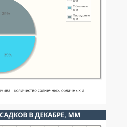
дни
Облачные
дни
39%
Пасмурные
дни
35%
нчива - количество солнечных, облачных и
САДКОВ В ДЕКАБРЕ, ММ