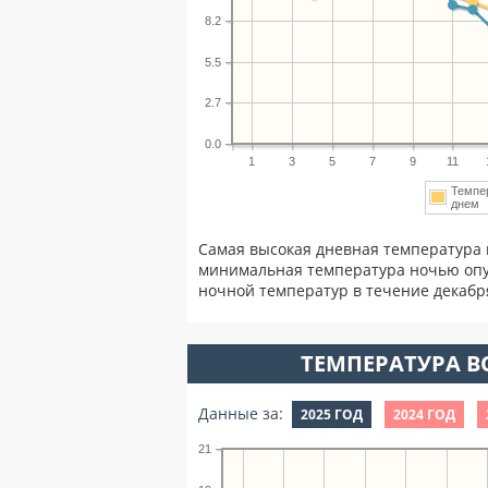
8.2
5.5
2.7
0.0
1
3
5
7
9
11
Темпе
дне
Самая высокая дневная температура 
минимальная температура ночью опу
ночной температур в течение декаб
ТЕМПЕРАТУРА ВО
Данные за:
2025 ГОД
2024 ГОД
21