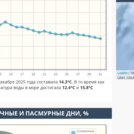
Leaflet
| T
3
15
17
19
21
23
25
27
29
31
UNH, CSUM
екабре 2025 года составила
14.3°C
. В то время как
атура воды в море достигала
12.4°C
и
15.8°C
ЧНЫЕ И ПАСМУРНЫЕ ДНИ, %
Солнечные