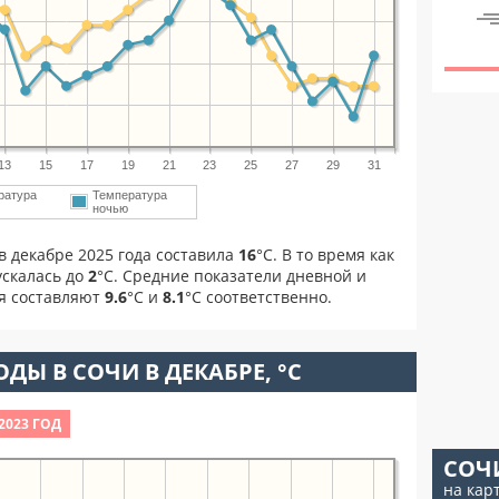
13
15
17
19
21
23
25
27
29
31
ратура
Температура
м
ночью
в декабре 2025 года составила
16
°С. В то время как
скалась до
2
°C. Средние показатели дневной и
ря составляют
9.6
°С и
8.1
°С соответственно.
ДЫ В СОЧИ В ДЕКАБРЕ, °C
2023 ГОД
СОЧ
на кар