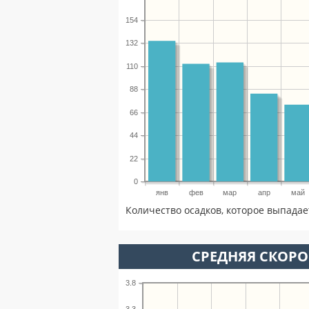
154
132
110
88
66
44
22
0
янв
фев
мар
апр
май
Количество осадков, которое выпадае
СРЕДНЯЯ СКОРОС
3.8