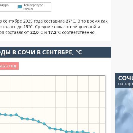
атура
Температура
ночью
в сентябре 2025 года составила
27
°С. В то время как
скалась до
13
°C. Средние показатели дневной и
бря составляют
22.0
°С и
17.2
°С соответственно.
ДЫ В СОЧИ В СЕНТЯБРЕ, °C
2023 ГОД
СОЧ
на кар