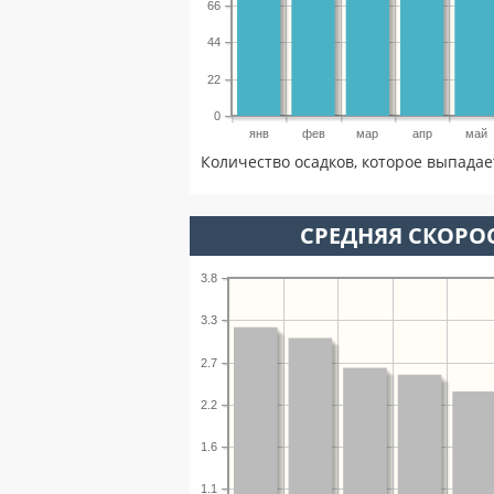
66
44
22
0
янв
фев
мар
апр
май
Количество осадков, которое выпадае
СРЕДНЯЯ СКОРОС
3.8
3.3
2.7
2.2
1.6
1.1