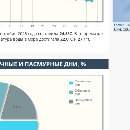
Leaflet
| T
3
15
17
19
21
23
25
27
29
31
UNH, CSUM
ентябре 2025 года составила
24.8°C
. В то время как
атура воды в море достигала
22.0°C
и
27.1°C
ЧНЫЕ И ПАСМУРНЫЕ ДНИ, %
Солнечные
дни
Облачные
дни
Пасмурные
дни
21%