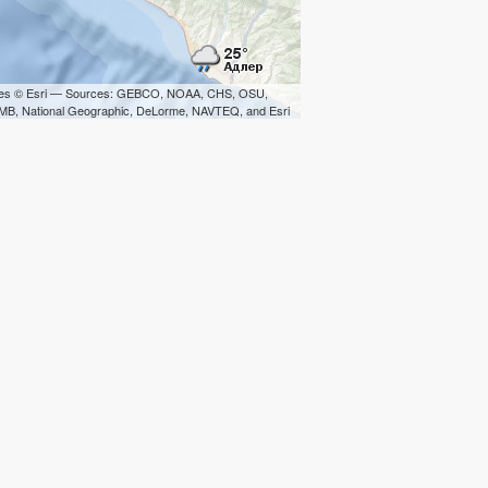
iles © Esri — Sources: GEBCO, NOAA, CHS, OSU,
B, National Geographic, DeLorme, NAVTEQ, and Esri