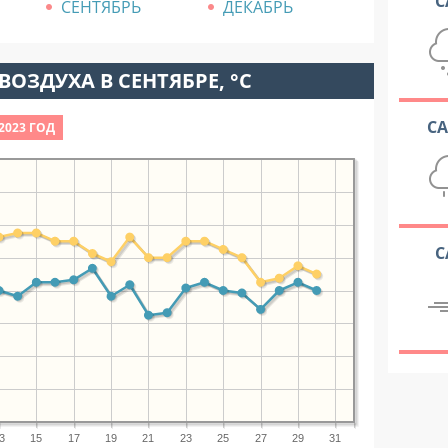
С
СЕНТЯБРЬ
ДЕКАБРЬ
ВОЗДУХА В СЕНТЯБРЕ, °C
С
2023 ГОД
С
3
15
17
19
21
23
25
27
29
31