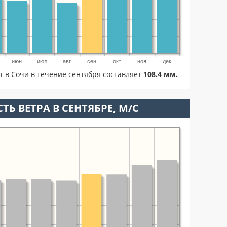
июн
июл
авг
сен
окт
ноя
дек
т в Сочи в течение сентября составляет
108.4 мм.
ТЬ ВЕТРА В СЕНТЯБРЕ, М/С