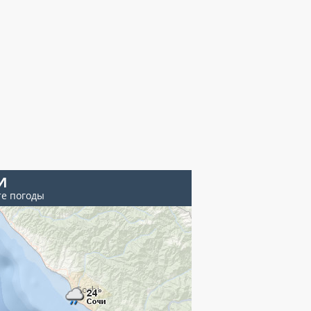
И
те погоды