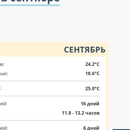
СЕНТЯБРЬ
м:
24.2°C
чью:
18.6°C
:
25.0°C
ей:
16 дней
11.8 - 13.2 часов
ней:
6 дней