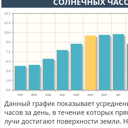
СОЛНЕЧНЫХ ЧАС
14.1
12.4
10.6
8.8
7.1
5.3
3.5
1.8
0.0
янв
фев
мар
апр
май
июн
июл
авг
Данный график показывает усреднен
часов за день, в течение которых п
лучи достигают поверхности земли. 