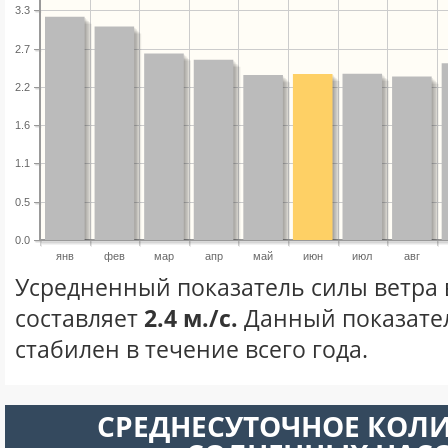
3.3
2.7
2.2
1.6
1.1
0.5
0.0
янв
фев
мар
апр
май
июн
июл
авг
Усредненный показатель силы ветра
составляет
2.4 м./с.
Данный показате
стабилен в течение всего года.
СРЕДНЕСУТОЧНОЕ КОЛ