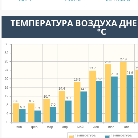
ТЕМПЕРАТУРА ВОЗДУХА ДНЕ
°C
36
32
27.9
28
26.6
2
23.7
24
21.6
21.0
20
18.8
18.5
16
14.4
14.1
12
10.7
9.9
8.6
8.6
7.0
8
5.9
5.3
4
0
янв
фев
мар
апр
май
июн
июл
авг
Температура
Температура