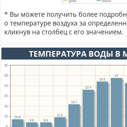
днем
ночью
* Вы можете получить более подро
о температуре воздуха за определен
кликнув на столбец с его значением.
ТЕМПЕРАТУРА ВОДЫ В М
32
28
27
25.6
24
22.4
20
16.7
16
11.6
12
10.8
9.6
9.6
8