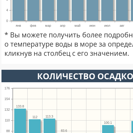
4
0
янв
фев
мар
апр
май
июн
июл
авг
* Вы можете получить более подро
о температуре воды в море за опред
кликнув на столбец с его значением.
КОЛИЧЕСТВО ОСАДКО
176
154
133.8
132
113.3
112
110
100.1
83.6
88