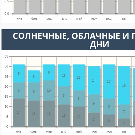
0.5
0.0
янв
фев
мар
апр
май
июн
июл
авг
CОЛНЕЧНЫЕ, ОБЛАЧНЫЕ И
ДНИ
35
30
8
9
11
25
6
13
14
17
19
20
8
10
9
9
15
8
9
10
8
7
14
13
13
11
5
10
7
6
4
0
янв
фев
мар
апр
май
июн
июл
авг