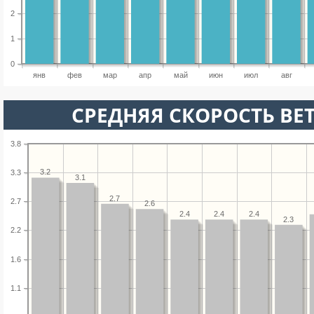
2
1
0
янв
фев
мар
апр
май
июн
июл
авг
СРЕДНЯЯ СКОРОСТЬ ВЕТ
3.8
3.2
3.3
3.1
2.7
2.7
2.6
2.4
2.4
2.4
2.3
2.2
1.6
1.1