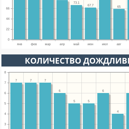
73.1
67.7
65
66
44
22
0
янв
фев
мар
апр
май
июн
июл
авг
КОЛИЧЕСТВО ДОЖДЛИВ
8
7
7
7
7
6
6
6
5
5
5
4
4
3