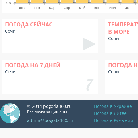
0.0
янв
фев
мар
апр
май
июн
июл
авг
ПОГОДА СЕЙЧАС
ТЕМПЕРАТ
Сочи
В МОРЕ
Сочи
ПОГОДА НА 7 ДНЕЙ
ПОГОДА Н
Сочи
Сочи
© 2014 pogoda360.ru
Погода в Украине
Все права защищены
Погода в Литве
admin@pogoda360.ru
Погода в Румынии