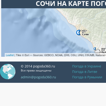
СОЧИ НА КАРТЕ ПО
Leaflet
| Tiles © Esri — Sources: GEBCO, NOAA, CHS, OSU, UNH, CSUMB, National 
© 2014 pogoda360.ru
Погода в Украине
Все права защищены
Погода в Литве
admin@pogoda360.ru
Погода в Румынии