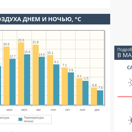
ЗДУХА ДНЕМ И НОЧЬЮ, °C
23.3
21.8
20.5
Подроб
15.6
15.1
В МА
14.0
12.7
9.1
0
7.1
С
3.9
0.1
-1.5
-5.8
-7.6
июн
июл
авг
сен
окт
ноя
дек
ратура
Температура
ночью