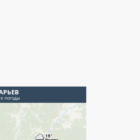
АРЬЕВ
те погоды