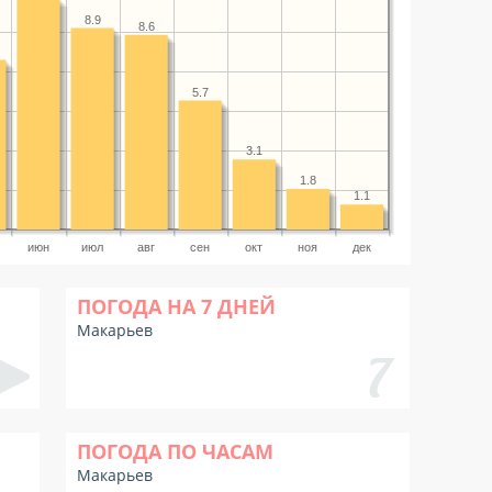
8.9
8.6
5.7
3.1
1.8
1.1
июн
июл
авг
сен
окт
ноя
дек
ПОГОДА НА 7 ДНЕЙ
Макарьев
ПОГОДА ПО ЧАСАМ
Макарьев