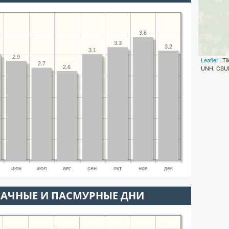
3.6
3.3
3.2
3.1
2.9
Leaflet
| T
2.7
UNH, CSUM
2.6
июн
июл
авг
сен
окт
ноя
дек
ЛАЧНЫЕ И ПАСМУРНЫЕ ДНИ