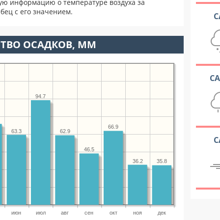
ую информацию о температуре воздуха за
бец с его значением.
С
ТВО ОСАДКОВ, ММ
С
94.7
66.9
63.3
62.9
С
46.5
36.2
35.8
июн
июл
авг
сен
окт
ноя
дек