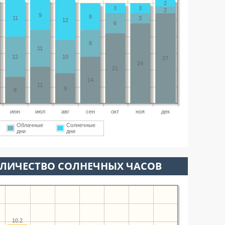
2
3
3
2
9
8
11
3
12
6
8
11
12
10
27
24
21
14
11
9
8
июн
июл
авг
сен
окт
ноя
дек
Облачные
Солнечные
дни
дни
ОЛИЧЕСТВО СОЛНЕЧНЫХ ЧАСОВ
10.2