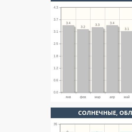
4.3
3.7
3.4
3.4
3.3
3.2
3.1
3.1
2.5
1.8
1.2
0.6
0.0
янв
фев
мар
апр
май
CОЛНЕЧНЫЕ, ОБ
35
0