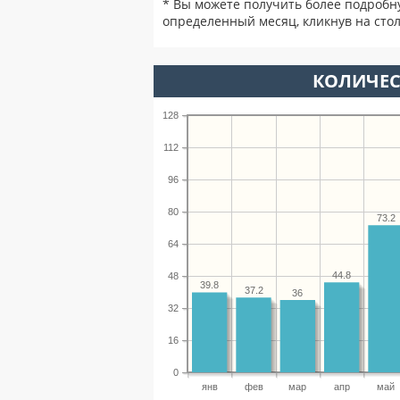
* Вы можете получить более подробн
определенный месяц, кликнув на стол
КОЛИЧЕС
128
112
96
80
73.2
64
44.8
48
39.8
37.2
36
32
16
0
янв
фев
мар
апр
май