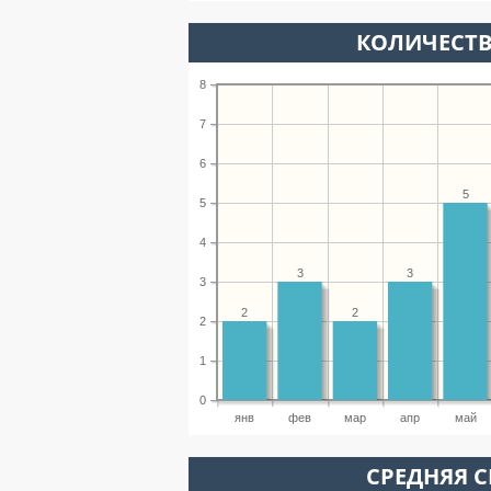
КОЛИЧЕСТВ
8
7
6
5
5
4
3
3
3
2
2
2
1
0
янв
фев
мар
апр
май
СРЕДНЯЯ С