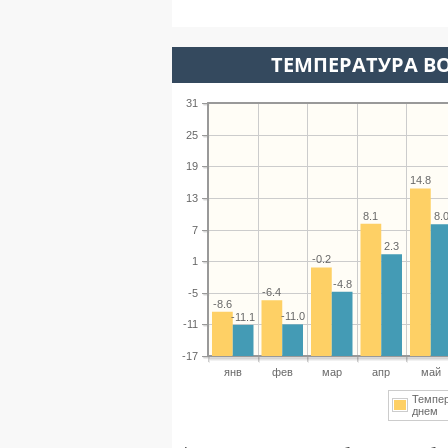
ТЕМПЕРАТУРА ВО
31
25
19
14.8
13
8.1
8.
7
2.3
-0.2
1
-4.8
-6.4
-5
-8.6
-11.0
-11.1
-11
-17
янв
фев
мар
апр
май
Темпе
днем