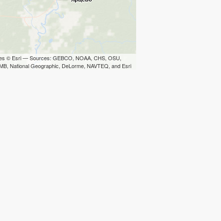
iles © Esri — Sources: GEBCO, NOAA, CHS, OSU,
B, National Geographic, DeLorme, NAVTEQ, and Esri