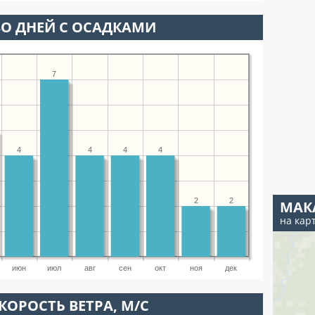
О ДНЕЙ С ОСАДКАМИ
7
4
4
4
4
2
2
МАК
на кар
июн
июл
авг
сен
окт
ноя
дек
КОРОСТЬ ВЕТРА, М/С