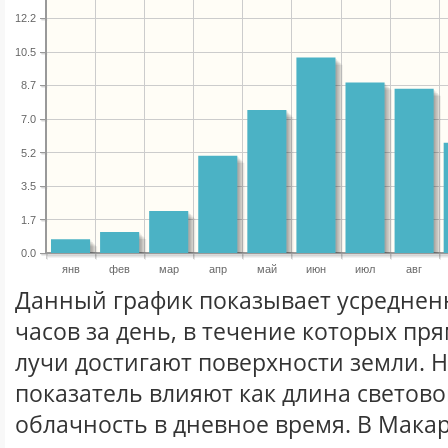
12.2
10.5
8.7
7.0
5.2
3.5
1.7
0.0
янв
фев
мар
апр
май
июн
июл
авг
Данный график показывает усреднен
часов за день, в течение которых п
лучи достигают поверхности земли. 
показатель влияют как длина световог
облачность в дневное время. В Мака