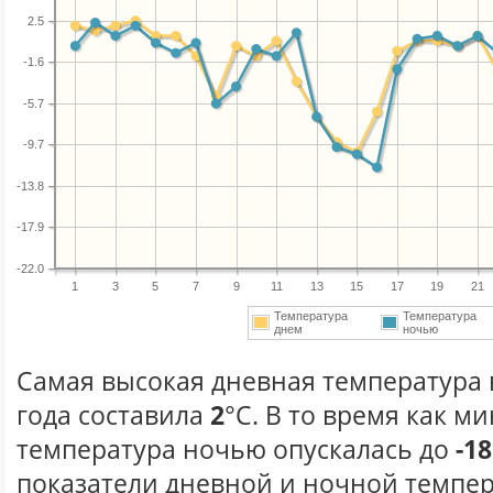
2.5
-1.6
-5.7
-9.7
-13.8
-17.9
-22.0
1
3
5
7
9
11
13
15
17
19
21
Температура
Температура
днем
ночью
Самая высокая дневная температура 
года составила
2
°С. В то время как 
температура ночью опускалась до
-18
показатели дневной и ночной темпер