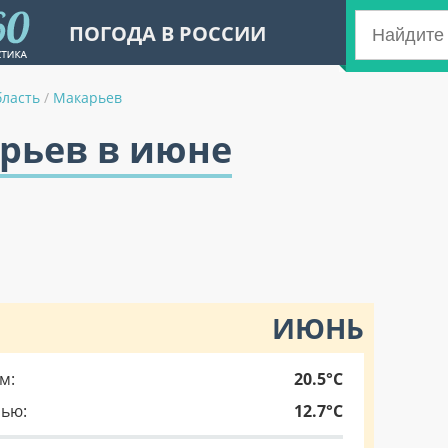
ПОГОДА В РОССИИ
бласть
/
Макарьев
рьев в июне
ИЮНЬ
м:
20.5°C
чью:
12.7°C