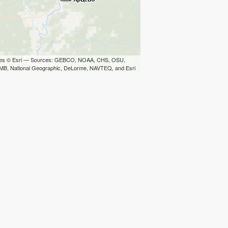
iles © Esri — Sources: GEBCO, NOAA, CHS, OSU,
B, National Geographic, DeLorme, NAVTEQ, and Esri