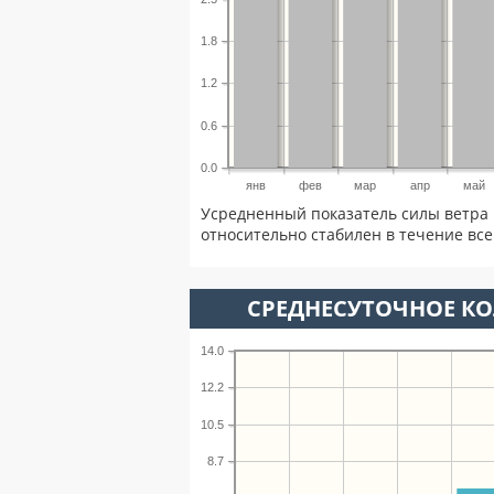
1.8
1.2
0.6
0.0
янв
фев
мар
апр
май
Усредненный показатель силы ветра 
относительно стабилен в течение всег
СРЕДНЕСУТОЧНОЕ К
14.0
12.2
10.5
8.7