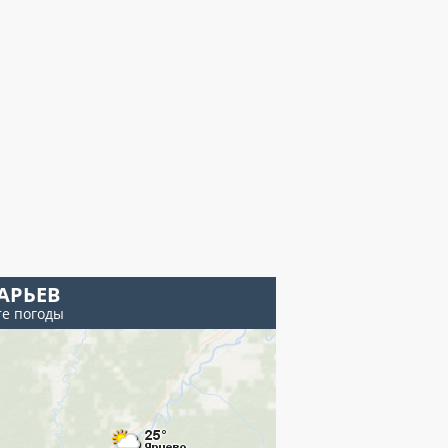
АРЬЕВ
те погоды