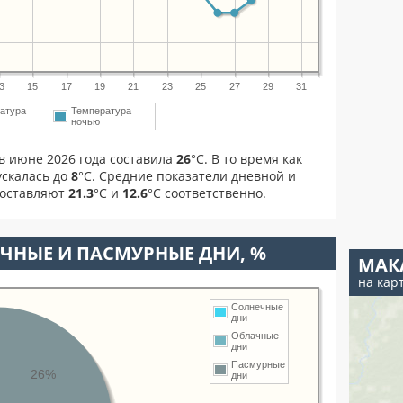
3
15
17
19
21
23
25
27
29
31
атура
Температура
ночью
в июне 2026 года составила
26
°С. В то время как
скалась до
8
°C. Средние показатели дневной и
составляют
21.3
°С и
12.6
°С соответственно.
ЧНЫЕ И ПАСМУРНЫЕ ДНИ, %
МАК
на кар
Солнечные
дни
Облачные
дни
Пасмурные
26%
дни