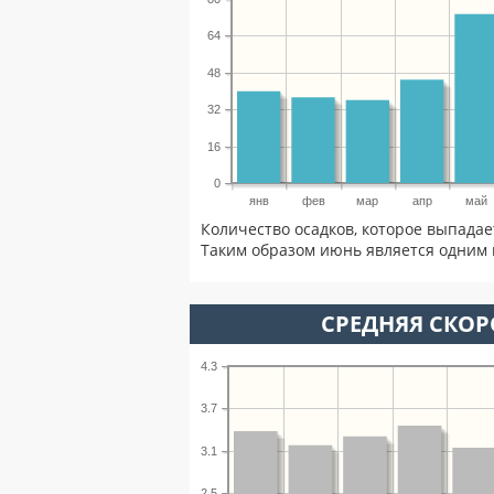
64
48
32
16
0
янв
фев
мар
апр
май
Количество осадков, которое выпада
Таким образом июнь является одним 
СРЕДНЯЯ СКОР
4.3
3.7
3.1
2.5