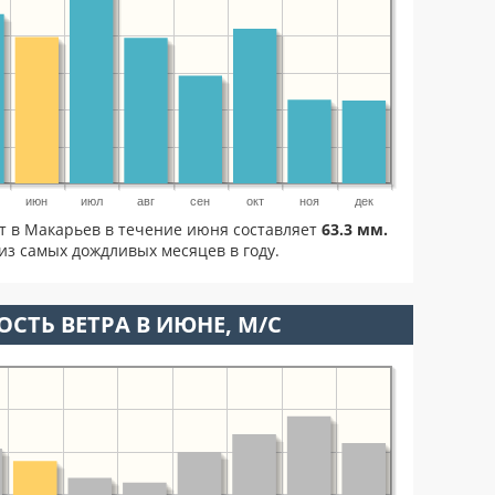
июн
июл
авг
сен
окт
ноя
дек
ет в Макарьев в течение июня составляет
63.3 мм.
из самых дождливых месяцев в году.
ОСТЬ ВЕТРА В ИЮНЕ, М/С