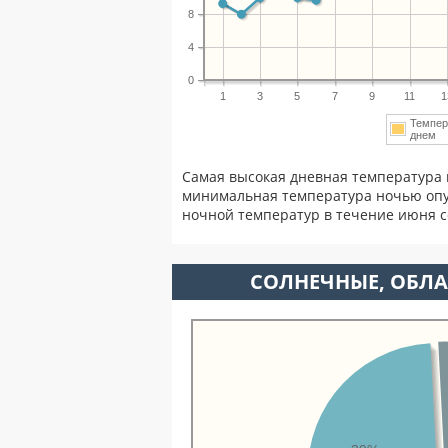
8
4
0
1
3
5
7
9
11
1
Темпер
днем
Самая высокая дневная температура 
минимальная температура ночью опу
ночной температур в течение июня 
CОЛНЕЧНЫЕ, ОБЛА