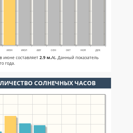
июн
июл
авг
сен
окт
ноя
дек
в июне составляет
2.9 м./с.
Данный показатель
о года.
ОЛИЧЕСТВО СОЛНЕЧНЫХ ЧАСОВ