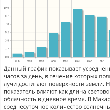
10.5
8.7
7.0
5.2
3.5
1.7
0.0
янв
фев
мар
апр
май
июн
июл
авг
Данный график показывает усреднен
часов за день, в течение которых п
лучи достигают поверхности земли. 
показатель влияют как длина световог
облачность в дневное время. В Мака
среднесуточное количество солнечны