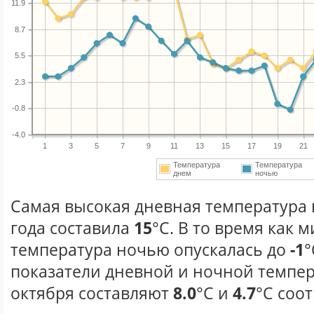
11.9
8.7
5.5
2.3
-0.8
-4.0
1
3
5
7
9
11
13
15
17
19
21
Температура
Температура
днем
ночью
Самая высокая дневная температура 
года составила
15
°С. В то время как
температура ночью опускалась до
-1
°
показатели дневной и ночной темпер
октября составляют
8.0
°С и
4.7
°С соо