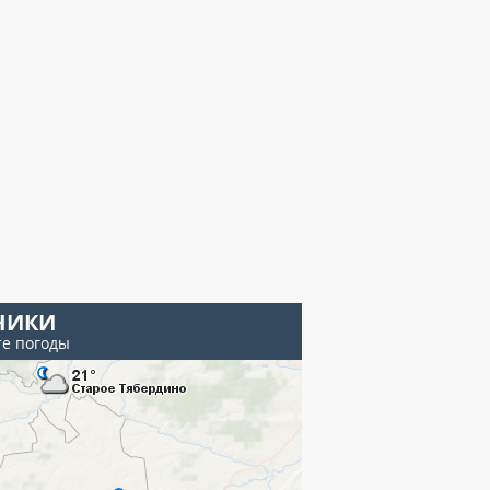
ЧИКИ
те погоды