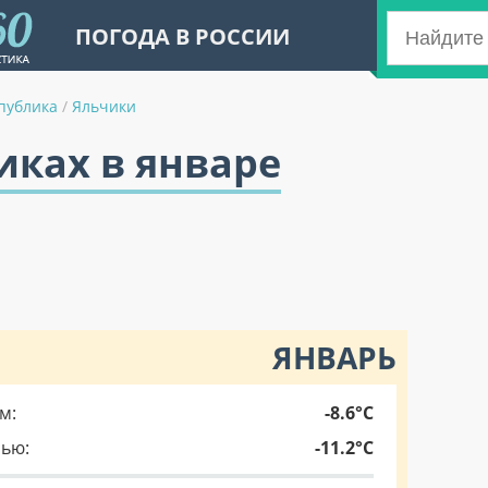
ПОГОДА В РОССИИ
публика
/
Яльчики
иках в январе
ЯНВАРЬ
м:
-8.6°C
чью:
-11.2°C