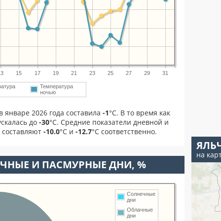
13
15
17
19
21
23
25
27
29
31
ратура
Температура
ночью
в январе 2026 года составила
-1
°С. В то время как
скалась до
-30
°C. Средние показатели дневной и
я составляют
-10.0
°С и
-12.7
°С соответственно.
ЯЛЬ
на кар
ЧНЫЕ И ПАСМУРНЫЕ ДНИ, %
Солнечные
дни
Облачные
дни