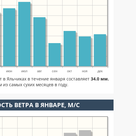
июн
июл
авг
сен
окт
ноя
дек
т в Яльчиках в течение января составляет
34.0 мм.
 из самых сухих месяцев в году.
СТЬ ВЕТРА В ЯНВАРЕ, М/С