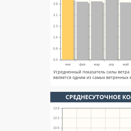
3.9
3.1
2.3
1.6
0.8
0.0
янв
фев
мар
апр
май
Усредненный показатель силы ветра 
является одним из самых ветренных м
СРЕДНЕСУТОЧНОЕ К
13.9
12.2
10.5