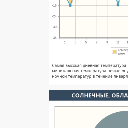
-18
-24
-30
-36
1
3
5
7
9
11
Темпе
днем
Самая высокая дневная температура 
минимальная температура ночью опу
ночной температур в течение январ
CОЛНЕЧНЫЕ, ОБЛА