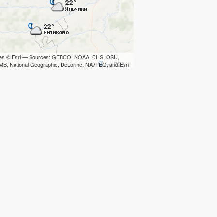
iles © Esri — Sources: GEBCO, NOAA, CHS, OSU,
B, National Geographic, DeLorme, NAVTEQ, and Esri