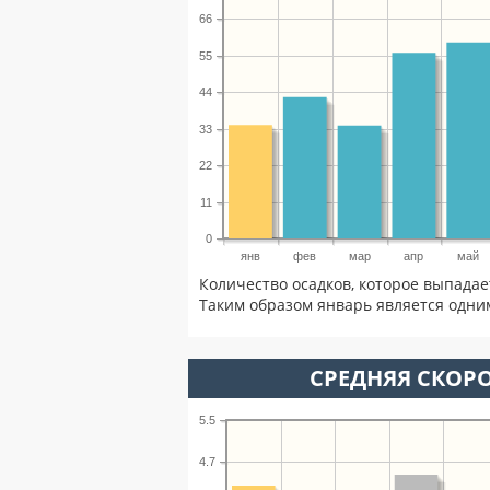
66
55
44
33
22
11
0
янв
фев
мар
апр
май
Количество осадков, которое выпадае
Таким образом январь является одним
СРЕДНЯЯ СКОРО
5.5
4.7