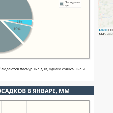
Пасмурные
дни
3%
10%
Leaflet
| T
UNH, CSUM
блюдаются пасмурные дни, однако солнечные и
САДКОВ В ЯНВАРЕ, ММ