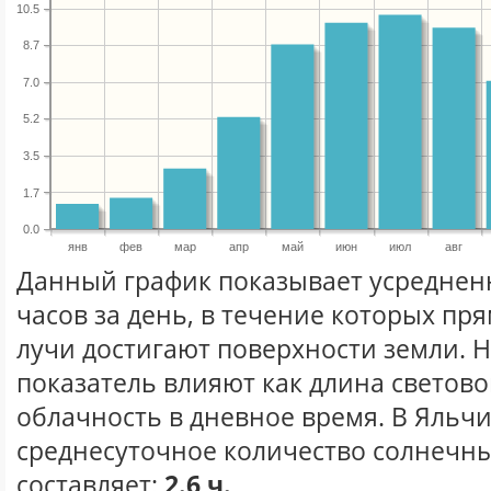
10.5
8.7
7.0
5.2
3.5
1.7
0.0
янв
фев
мар
апр
май
июн
июл
авг
Данный график показывает усреднен
часов за день, в течение которых п
лучи достигают поверхности земли. 
показатель влияют как длина световог
облачность в дневное время. В Яльч
среднесуточное количество солнечны
составляет:
2.6 ч.