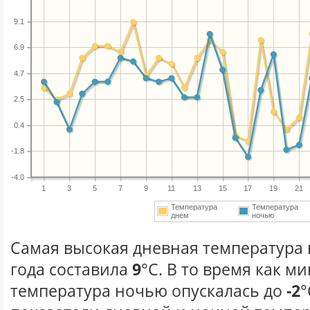
9.1
6.9
4.7
2.5
0.4
-1.8
-4.0
1
3
5
7
9
11
13
15
17
19
21
Температура
Температура
днем
ночью
Самая высокая дневная температура 
года составила
9
°С. В то время как 
температура ночью опускалась до
-2
°