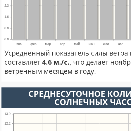
2.3
1.6
0.8
0.0
янв
фев
мар
апр
май
июн
июл
авг
Усредненный показатель силы ветра 
составляет
4.6 м./с.
, что делает нояб
ветренным месяцем в году.
СРЕДНЕСУТОЧНОЕ КОЛ
СОЛНЕЧНЫХ ЧАС
13.9
12.2