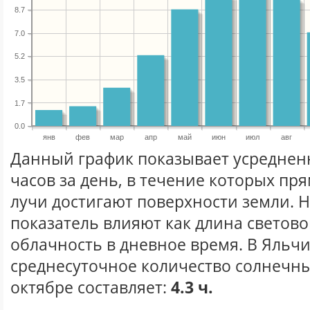
8.7
7.0
5.2
3.5
1.7
0.0
янв
фев
мар
апр
май
июн
июл
авг
Данный график показывает усреднен
часов за день, в течение которых п
лучи достигают поверхности земли. 
показатель влияют как длина световог
облачность в дневное время. В Яльч
среднесуточное количество солнечны
октябре составляет:
4.3 ч.