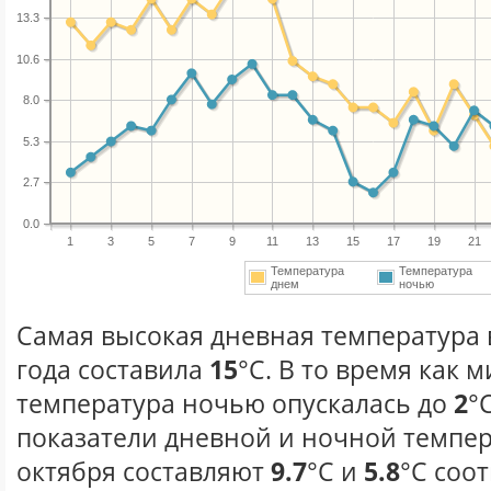
13.3
10.6
8.0
5.3
2.7
0.0
1
3
5
7
9
11
13
15
17
19
21
Температура
Температура
днем
ночью
Самая высокая дневная температура 
года составила
15
°С. В то время как
температура ночью опускалась до
2
°
показатели дневной и ночной темпер
октября составляют
9.7
°С и
5.8
°С соо