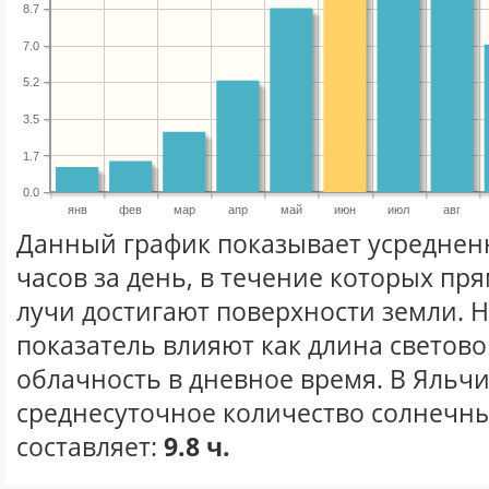
8.7
7.0
5.2
3.5
1.7
0.0
янв
фев
мар
апр
май
июн
июл
авг
Данный график показывает усреднен
часов за день, в течение которых п
лучи достигают поверхности земли. 
показатель влияют как длина световог
облачность в дневное время. В Яльч
среднесуточное количество солнечны
составляет:
9.8 ч.