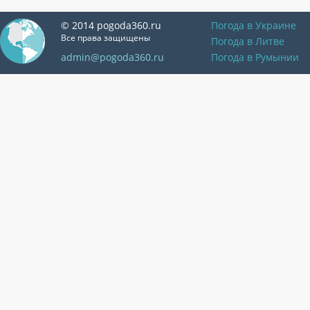
© 2014 pogoda360.ru
Погода в Украине
Все права защищены
Погода в Литве
admin@pogoda360.ru
Погода в Румынии