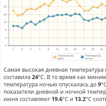
20
16
12
8
4
0
1
3
5
7
9
11
13
15
17
19
21
Температура
Температура
днем
ночью
Самая высокая дневная температура 
составила
24
°С. В то время как мини
температура ночью опускалась до
9
°
показатели дневной и ночной темпер
июня составляют
19.6
°С и
13.2
°С соот