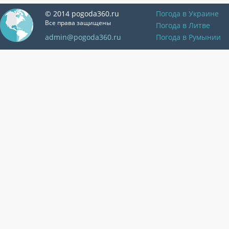
© 2014 pogoda360.ru
Погода в Украине
Все права защищены
Погода в Литве
admin@pogoda360.ru
Погода в Румынии