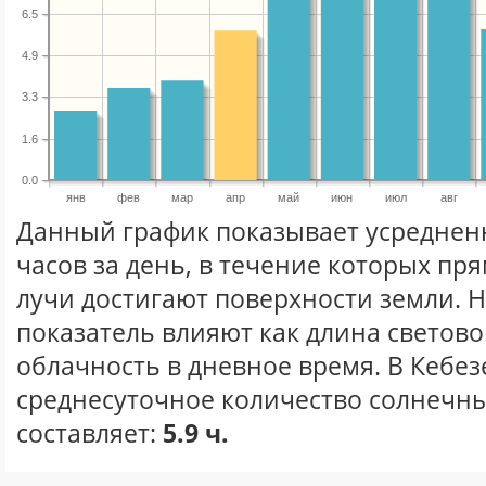
6.5
4.9
3.3
1.6
0.0
янв
фев
мар
апр
май
июн
июл
авг
Данный график показывает усреднен
часов за день, в течение которых п
лучи достигают поверхности земли. 
показатель влияют как длина световог
облачность в дневное время. В Кебез
среднесуточное количество солнечны
составляет:
5.9 ч.