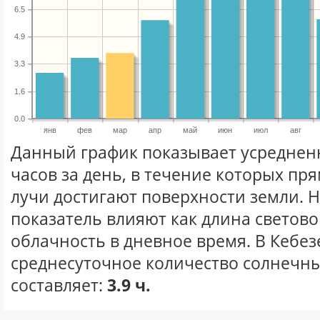
6.5
4.9
3.3
1.6
0.0
янв
фев
мар
апр
май
июн
июл
авг
Данный график показывает усреднен
часов за день, в течение которых п
лучи достигают поверхности земли. 
показатель влияют как длина световог
облачность в дневное время. В Кебез
среднесуточное количество солнечны
составляет:
3.9 ч.