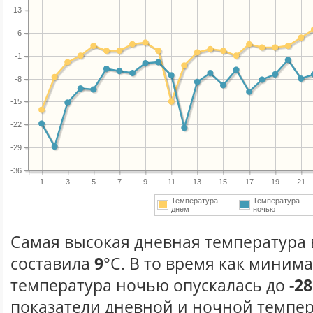
13
6
-1
-8
-15
-22
-29
-36
1
3
5
7
9
11
13
15
17
19
21
Температура
Температура
днем
ночью
Самая высокая дневная температура в
составила
9
°С. В то время как миним
температура ночью опускалась до
-28
показатели дневной и ночной темпер