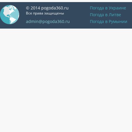
© 2014 pogoda360.ru
Погода в Украине
Все права защищены
Погода в Литве
admin@pogoda360.ru
Погода в Румынии