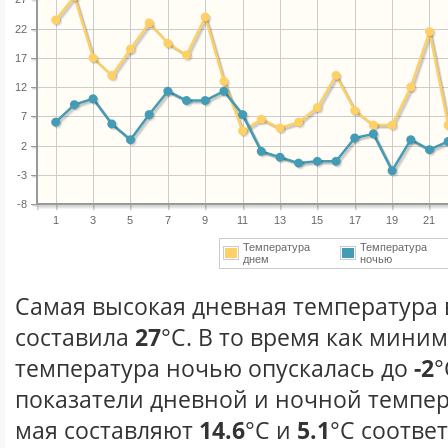
22
17
12
7
2
-3
-8
1
3
5
7
9
11
13
15
17
19
21
Температура
Температура
днем
ночью
Самая высокая дневная температура в
составила
27
°С. В то время как мини
температура ночью опускалась до
-2
°
показатели дневной и ночной темпер
мая составляют
14.6
°С и
5.1
°С соотве