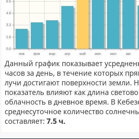
6.5
4.9
3.3
1.6
0.0
янв
фев
мар
апр
май
июн
июл
авг
Данный график показывает усреднен
часов за день, в течение которых п
лучи достигают поверхности земли. 
показатель влияют как длина световог
облачность в дневное время. В Кебез
среднесуточное количество солнечны
составляет:
7.5 ч.