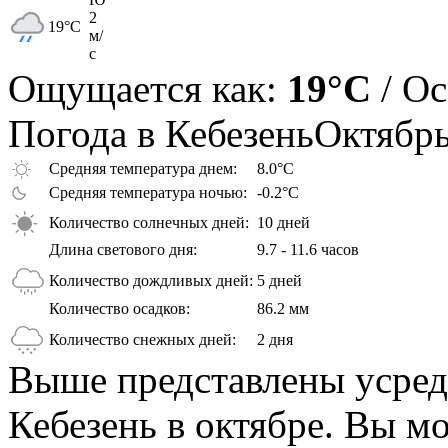
2
19
°C
м/
с
Ощущается как:
19°C
/ О
Погода в Кебезень
Октябр
Средняя температура днем:
8.0°C
Средняя температура ночью:
-0.2°C
Количество солнечных дней:
10 дней
Длина светового дня:
9.7 - 11.6 часов
Количество дождливых дней:
5 дней
Количество осадков:
86.2 мм
Количество снежных дней:
2 дня
Выше представлены усред
Кебезень в октябре. Вы м