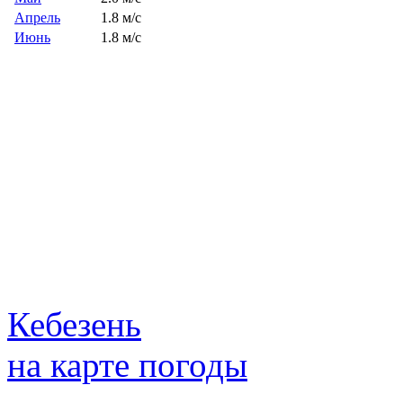
Апрель
1.8 м/с
Июнь
1.8 м/с
Кебезень
на карте погоды