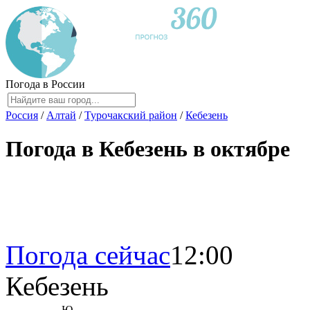
Погода в России
Россия
/
Алтай
/
Турочакский район
/
Кебезень
Погода в Кебезень в октябре
Погода сейчас
12:00
Кебезень
Ю