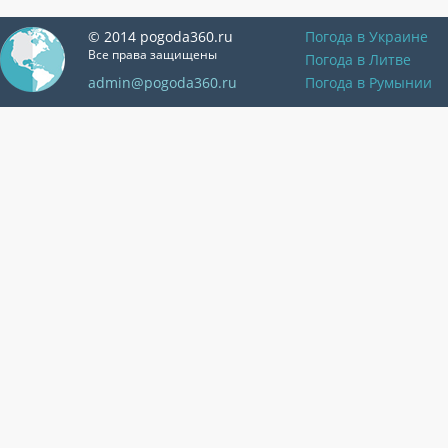
© 2014 pogoda360.ru
Погода в Украине
Все права защищены
Погода в Литве
admin@pogoda360.ru
Погода в Румынии