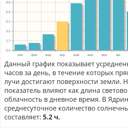
8.6
6.9
5.2
3.5
1.7
0.0
янв
фев
мар
апр
май
июн
июл
авг
Данный график показывает усреднен
часов за день, в течение которых п
лучи достигают поверхности земли. 
показатель влияют как длина световог
облачность в дневное время. В Ядри
среднесуточное количество солнечны
составляет:
5.2 ч.