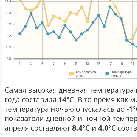
11.4
8.3
5.3
2.2
-0.9
-4.0
1
3
5
7
9
11
13
15
17
19
21
Температура
Температура
днем
ночью
Самая высокая дневная температура 
года составила
14
°С. В то время как
температура ночью опускалась до
-1
°
показатели дневной и ночной темпер
апреля составляют
8.4
°С и
4.0
°С соот