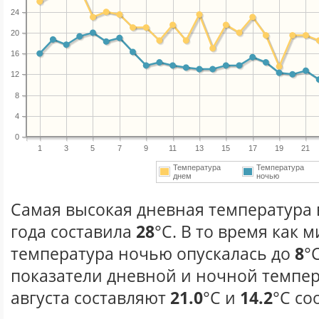
24
20
16
12
8
4
0
1
3
5
7
9
11
13
15
17
19
21
Температура
Температура
днем
ночью
Самая высокая дневная температура в
года составила
28
°С. В то время как
температура ночью опускалась до
8
°
показатели дневной и ночной темпер
августа составляют
21.0
°С и
14.2
°С со