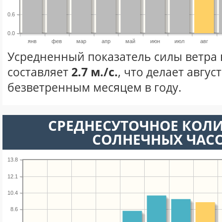
0.6
0.0
янв
фев
мар
апр
май
июн
июл
авг
Усредненный показатель силы ветра в
составляет
2.7 м./с.
, что делает авгус
безветренным месяцем в году.
СРЕДНЕСУТОЧНОЕ КОЛ
СОЛНЕЧНЫХ ЧАС
13.8
12.1
10.4
8.6