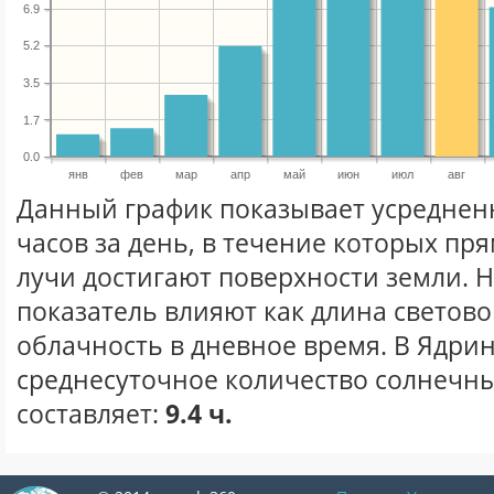
6.9
5.2
3.5
1.7
0.0
янв
фев
мар
апр
май
июн
июл
авг
Данный график показывает усреднен
часов за день, в течение которых п
лучи достигают поверхности земли. 
показатель влияют как длина световог
облачность в дневное время. В Ядри
среднесуточное количество солнечных
составляет:
9.4 ч.