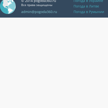
© 2014 pogoda360.ru
Погода в Украине
Все права защищены
Погода в Литве
admin@pogoda360.ru
Погода в Румынии