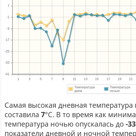
7
-1
-9
-17
-25
-33
-41
1
3
5
7
9
11
13
15
17
19
21
Температура
Температура
днем
ночью
Самая высокая дневная температура в
составила
7
°С. В то время как миним
температура ночью опускалась до
-33
показатели дневной и ночной темпер