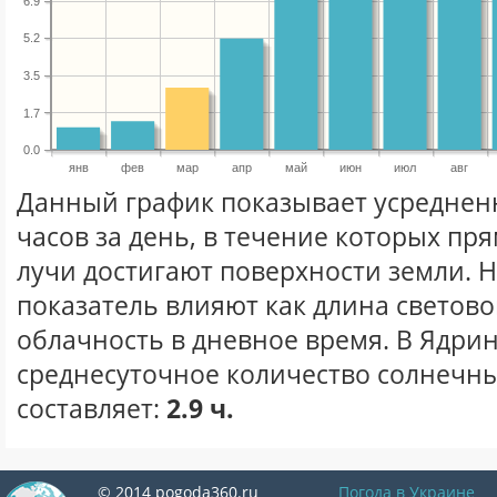
6.9
5.2
3.5
1.7
0.0
янв
фев
мар
апр
май
июн
июл
авг
Данный график показывает усреднен
часов за день, в течение которых п
лучи достигают поверхности земли. 
показатель влияют как длина световог
облачность в дневное время. В Ядри
среднесуточное количество солнечны
составляет:
2.9 ч.
© 2014 pogoda360.ru
Погода в Украине