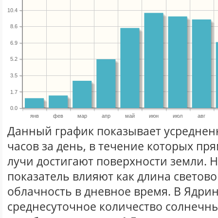
10.4
8.6
6.9
5.2
3.5
1.7
0.0
янв
фев
мар
апр
май
июн
июл
авг
Данный график показывает усреднен
часов за день, в течение которых п
лучи достигают поверхности земли. 
показатель влияют как длина световог
облачность в дневное время. В Ядри
среднесуточное количество солнечны