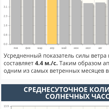
3.1
2.3
1.6
0.8
0.0
янв
фев
мар
апр
май
июн
июл
авг
Усредненный показатель силы ветра 
составляет
4.4 м./с.
Таким образом ап
одним из самых ветренных месяцев в 
СРЕДНЕСУТОЧНОЕ КОЛ
СОЛНЕЧНЫХ ЧАС
13.9