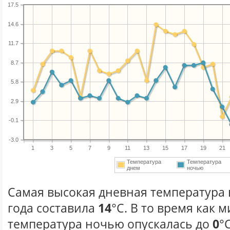
17.5
14.6
11.7
8.7
5.8
2.9
-0.1
-3.0
1
3
5
7
9
11
13
15
17
19
21
Температура
Температура
днем
ночью
Самая высокая дневная температура 
года составила
14
°С. В то время как
температура ночью опускалась до
0
°