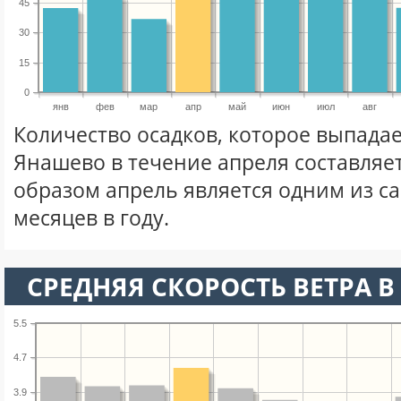
45
30
15
0
янв
фев
мар
апр
май
июн
июл
авг
Количество осадков, которое выпадае
Янашево в течение апреля составляе
образом апрель является одним из 
месяцев в году.
СРЕДНЯЯ СКОРОСТЬ ВЕТРА В 
5.5
4.7
3.9