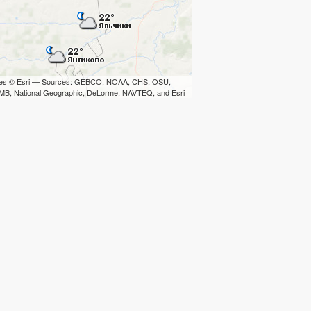
iles © Esri — Sources: GEBCO, NOAA, CHS, OSU,
B, National Geographic, DeLorme, NAVTEQ, and Esri