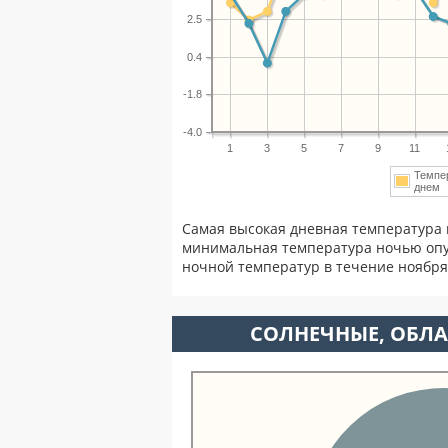
2.5
0.4
-1.8
-4.0
1
3
5
7
9
11
Темпе
дне
Самая высокая дневная температура 
минимальная температура ночью опу
ночной температур в течение ноябр
CОЛНЕЧНЫЕ, ОБЛА