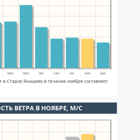
июн
июл
авг
сен
окт
ноя
дек
т в Старое Янашево в течение ноября составляет
СТЬ ВЕТРА В НОЯБРЕ, М/С