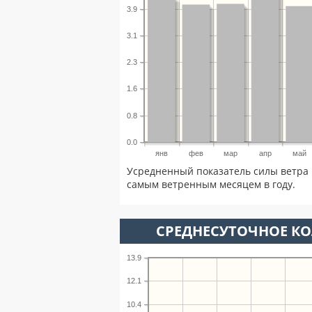
3.9
3.1
2.3
1.6
0.8
0.0
янв
фев
мар
апр
май
Усредненный показатель силы ветра 
самым ветренным месяцем в году.
СРЕДНЕСУТОЧНОЕ К
13.9
12.1
10.4