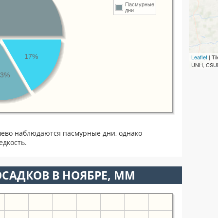
Пасмурные
дни
17%
Leaflet
| T
UNH, CSUM
13%
шево наблюдаются пасмурные дни, однако
едкость.
САДКОВ В НОЯБРЕ, ММ