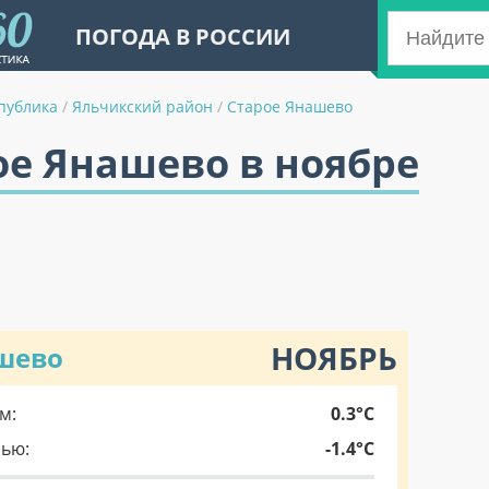
ПОГОДА В РОССИИ
публика
/
Яльчикский район
/
Старое Янашево
ое Янашево в ноябре
НОЯБРЬ
ашево
м:
0.3°C
чью:
-1.4°C