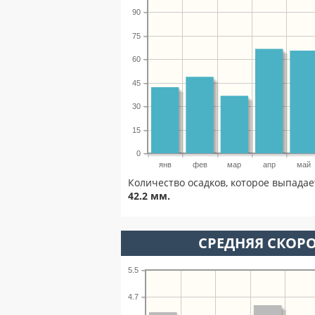
90
75
60
45
30
15
0
янв
фев
мар
апр
май
Количество осадков, которое выпадае
42.2 мм.
СРЕДНЯЯ СКОРО
5.5
4.7