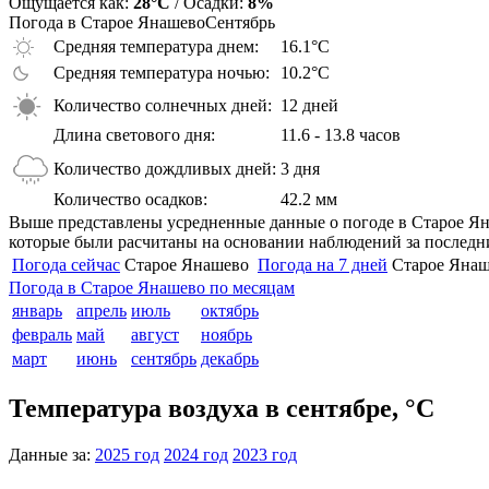
Ощущается как:
28°C
/ Осадки:
8%
Погода в Старое Янашево
Сентябрь
Средняя температура днем:
16.1°C
Средняя температура ночью:
10.2°C
Количество солнечных дней:
12 дней
Длина светового дня:
11.6 - 13.8 часов
Количество дождливых дней:
3 дня
Количество осадков:
42.2 мм
Выше представлены усредненные данные о погоде в Старое Янаш
которые были расчитаны на основании наблюдений за последни
Погода сейчас
Старое Янашево
Погода на 7 дней
Старое Яна
Погода в Старое Янашево по месяцам
январь
апрель
июль
октябрь
февраль
май
август
ноябрь
март
июнь
сентябрь
декабрь
Температура воздуха в сентябре, °C
Данные за:
2025 год
2024 год
2023 год