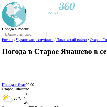
Погода в России
Россия
/
Чувашская республика
/
Яльчикский район
/
Старое Я
Погода в Старое Янашево в с
Погода сейчас
09:00
Старое Янашево
СВ
26
°C
4
м/с