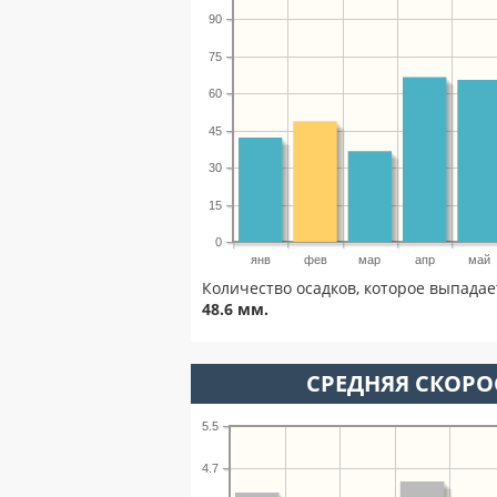
90
75
60
45
30
15
0
янв
фев
мар
апр
май
Количество осадков, которое выпадае
48.6 мм.
СРЕДНЯЯ СКОРОС
5.5
4.7