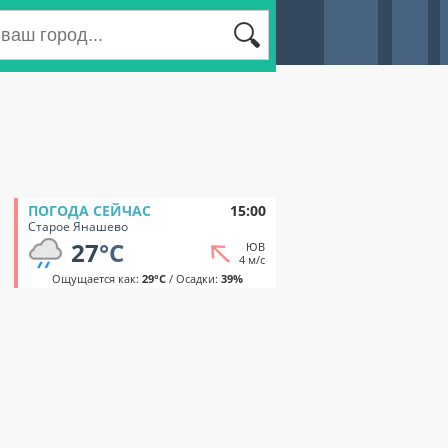
ПОГОДА СЕЙЧАС
15:00
Старое Янашево
27
°C
ЮВ
4 м/с
Ощущается как:
29°C
/ Осадки:
39%