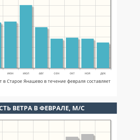
июн
июл
авг
сен
окт
ноя
дек
т в Старое Янашево в течение февраля составляет
ТЬ ВЕТРА В ФЕВРАЛЕ, М/С