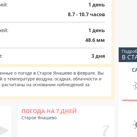
ей:
1 день
8.7 - 10.7 часов
ней:
1 день
48.6 мм
Подроб
:
3 дня
В С
С
нные о погоде в Старое Янашево в феврале. Вы
 о температуре воздуха, осадках, облачности и
и расчитаны на основании наблюдений за
ПОГОДА НА 7 ДНЕЙ
Старое Янашево