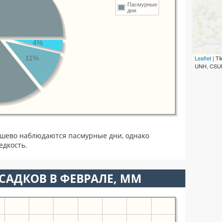
Пасмурные
дни
4%
11%
Leaflet
| T
UNH, CSUM
ашево наблюдаются пасмурные дни, однако
едкость.
САДКОВ В ФЕВРАЛЕ, ММ