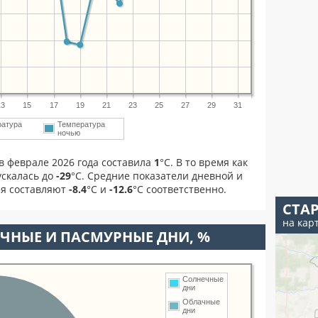
13
15
17
19
21
23
25
27
29
31
ратура
Температура
ночью
в феврале 2026 года составила
1
°С. В то время как
скалась до
-29
°C. Средние показатели дневной и
ля составляют
-8.4
°С и
-12.6
°С соответственно.
СТА
на кар
ЧНЫЕ И ПАСМУРНЫЕ ДНИ, %
Солнечные
дни
Облачные
дни