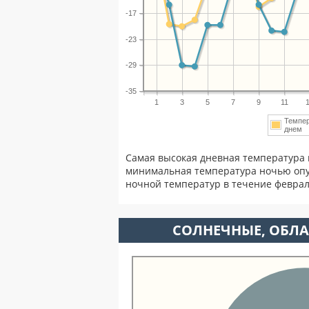
-17
-23
-29
-35
1
3
5
7
9
11
Темпе
днем
Самая высокая дневная температура 
минимальная температура ночью опу
ночной температур в течение февра
CОЛНЕЧНЫЕ, ОБЛА