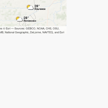
iles © Esri — Sources: GEBCO, NOAA, CHS, OSU,
B, National Geographic, DeLorme, NAVTEQ, and Esri