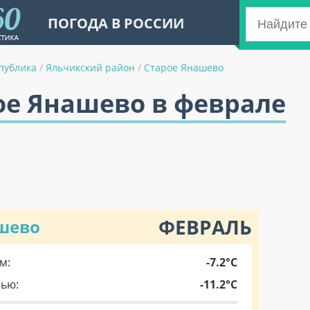
ПОГОДА В РОССИИ
публика
/
Яльчикский район
/
Старое Янашево
ое Янашево в феврале
ФЕВРАЛЬ
ашево
м:
-7.2°C
чью:
-11.2°C