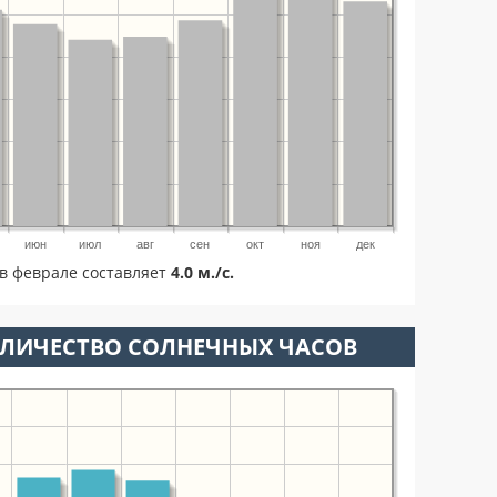
июн
июл
авг
сен
окт
ноя
дек
в феврале составляет
4.0 м./с.
ОЛИЧЕСТВО СОЛНЕЧНЫХ ЧАСОВ