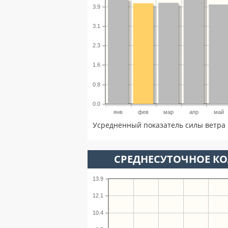
3.9
3.1
2.3
1.6
0.8
0.0
янв
фев
мар
апр
май
Усредненный показатель силы ветра 
СРЕДНЕСУТОЧНОЕ К
13.9
12.1
10.4