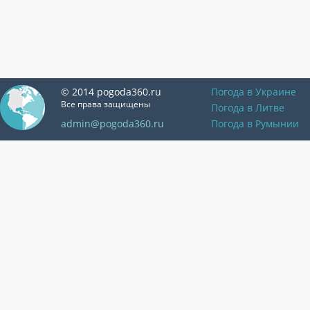
© 2014 pogoda360.ru
Погода в Украине
Все права защищены
Погода в Литве
admin@pogoda360.ru
Погода в Румынии