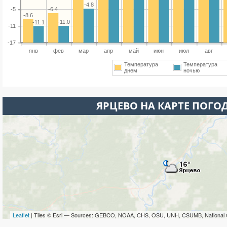
-4.8
-6.4
-5
-8.6
-11.0
-11.1
-11
-17
янв
фев
мар
апр
май
июн
июл
авг
Температура
Температура
днем
ночью
ЯРЦЕВО НА КАРТЕ ПОГО
Leaflet
| Tiles © Esri — Sources: GEBCO, NOAA, CHS, OSU, UNH, CSUMB, National 