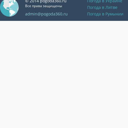
© 2014 pogoda360.ru
Погода в Украине
Все права защищены
Погода в Литве
admin@pogoda360.ru
Погода в Румынии