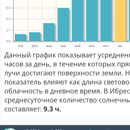
5.0
3.3
1.7
0.0
янв
фев
мар
апр
май
июн
июл
авг
Данный график показывает усреднен
часов за день, в течение которых п
лучи достигают поверхности земли. 
показатель влияют как длина световог
облачность в дневное время. В Ибре
среднесуточное количество солнечных
составляет:
9.3 ч.