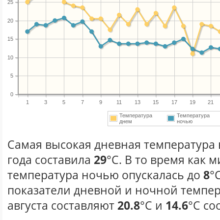
25
20
15
10
5
0
1
3
5
7
9
11
13
15
17
19
21
Температура
Температура
днем
ночью
Самая высокая дневная температура в
года составила
29
°С. В то время как
температура ночью опускалась до
8
°
показатели дневной и ночной темпер
августа составляют
20.8
°С и
14.6
°С со