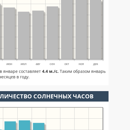
июн
июл
авг
сен
окт
ноя
дек
в январе составляет
4.4 м./с.
Таким образом январь
есяцев в году.
ОЛИЧЕСТВО СОЛНЕЧНЫХ ЧАСОВ