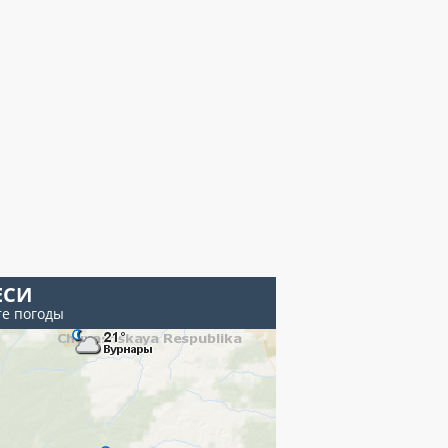
ЕСИ
те погоды