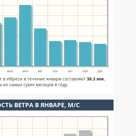
июн
июл
авг
сен
окт
ноя
дек
т в Ибреси в течение января составляет
38.3 мм.
 из самых сухих месяцев в году.
СТЬ ВЕТРА В ЯНВАРЕ, М/С