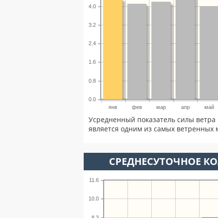
4.0
3.2
2.4
1.6
0.8
0.0
янв
фев
мар
апр
май
Усредненный показатель силы ветра 
является одним из самых ветренных м
СРЕДНЕСУТОЧНОЕ К
11.6
10.0
8.3