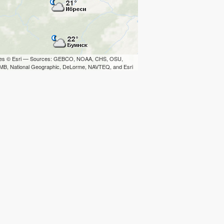
iles © Esri — Sources: GEBCO, NOAA, CHS, OSU,
B, National Geographic, DeLorme, NAVTEQ, and Esri