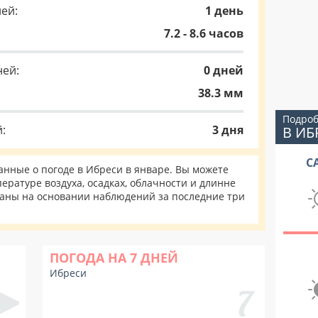
ей:
1 день
7.2 - 8.6 часов
ней:
0 дней
38.3 мм
Подроб
:
3 дня
В ИБ
С
нные о погоде в Ибреси в январе. Вы можете
ературе воздуха, осадках, облачности и длинне
таны на основании наблюдений за последние три
ПОГОДА НА 7 ДНЕЙ
Ибреси