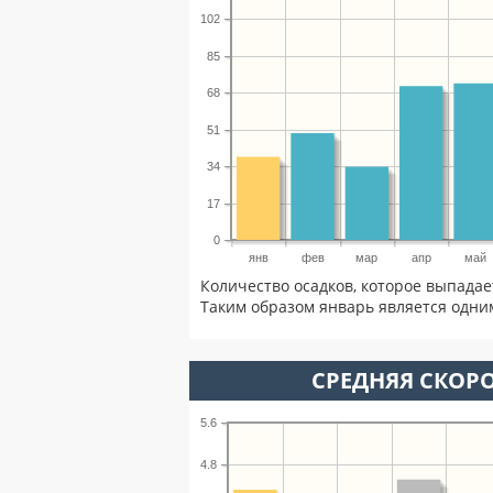
102
85
68
51
34
17
0
янв
фев
мар
апр
май
Количество осадков, которое выпадае
Таким образом январь является одним
СРЕДНЯЯ СКОРО
5.6
4.8