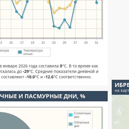
13
15
17
19
21
23
25
27
29
31
ратура
Температура
ночью
в январе 2026 года составила
0
°С. В то время как
скалась до
-29
°C. Средние показатели дневной и
я составляют
-10.0
°С и
-12.6
°С соответственно.
ИБР
на кар
ЧНЫЕ И ПАСМУРНЫЕ ДНИ, %
Солнечные
дни
Облачные
дни