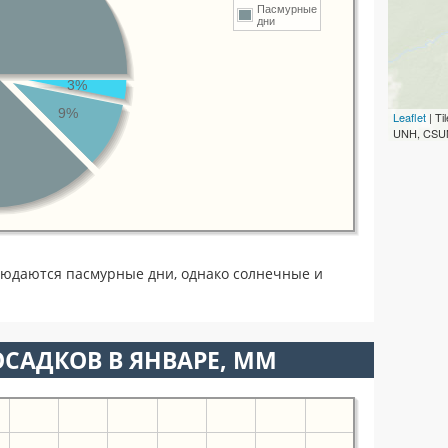
Пасмурные
дни
3%
9%
Leaflet
| T
UNH, CSUM
людаются пасмурные дни, однако солнечные и
САДКОВ В ЯНВАРЕ, ММ