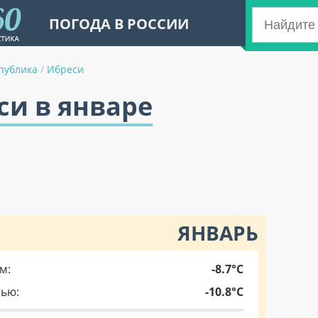
ПОГОДА В РОССИИ
публика
/
Ибреси
си в январе
ЯНВАРЬ
м:
-8.7°C
чью:
-10.8°C