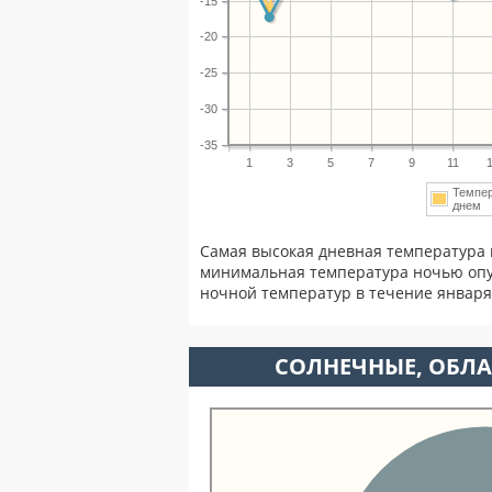
-15
-20
-25
-30
-35
1
3
5
7
9
11
Темпе
днем
Самая высокая дневная температура 
минимальная температура ночью опу
ночной температур в течение январ
CОЛНЕЧНЫЕ, ОБЛА