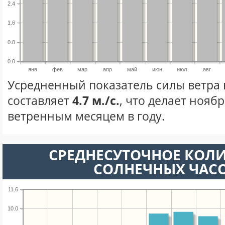
2.4
1.6
0.8
0.0
янв
фев
мар
апр
май
июн
июл
авг
Усредненный показатель силы ветра 
составляет
4.7 м./с.
, что делает нояб
ветренным месяцем в году.
СРЕДНЕСУТОЧНОЕ КОЛ
СОЛНЕЧНЫХ ЧАС
11.6
10.0