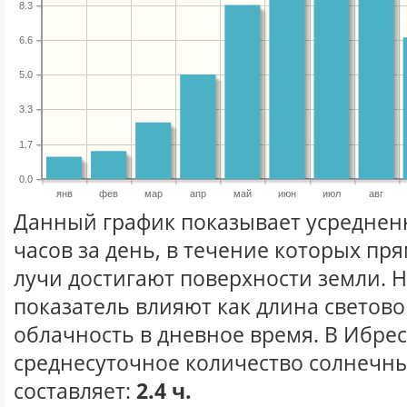
8.3
6.6
5.0
3.3
1.7
0.0
янв
фев
мар
апр
май
июн
июл
авг
Данный график показывает усреднен
часов за день, в течение которых п
лучи достигают поверхности земли. 
показатель влияют как длина световог
облачность в дневное время. В Ибре
среднесуточное количество солнечны
составляет:
2.4 ч.