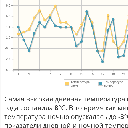
8.6
6.3
4.1
1.8
-0.5
-2.7
-5.0
1
3
5
7
9
11
13
15
17
19
21
Температура
Температура
днем
ночью
Самая высокая дневная температура 
года составила
8
°С. В то время как 
температура ночью опускалась до
-3
°
показатели дневной и ночной темпер