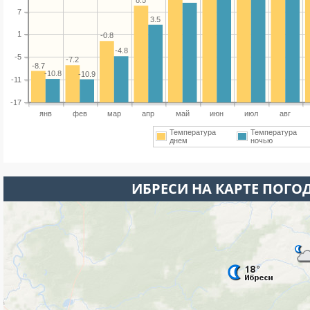
8.5
7
3.5
1
-0.8
-4.8
-5
-7.2
-8.7
-10.8
-10.9
-11
-17
янв
фев
мар
апр
май
июн
июл
авг
Температура
Температура
днем
ночью
ИБРЕСИ НА КАРТЕ ПОГО