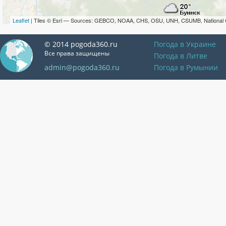
Leaflet
| Tiles © Esri — Sources: GEBCO, NOAA, CHS, OSU, UNH, CSUMB, National 
© 2014 pogoda360.ru
Погода в Украине
Все права защищены
Погода в Литве
admin@pogoda360.ru
Погода в Румынии