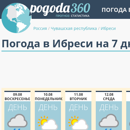
ПОГОДА 
Россия
/
Чувашская республика
/
Ибреси
Погода в Ибреси на 7 
09.08
10.08
11.08
12.08
ВОСКРЕСЕНЬЕ
ПОНЕДЕЛЬНИК
ВТОРНИК
СРЕДА
ДЕНЬ
ДЕНЬ
ДЕНЬ
ДЕНЬ