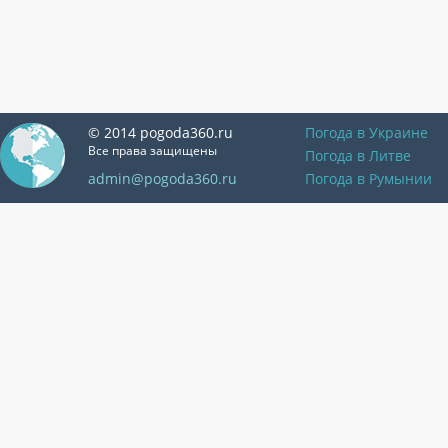
© 2014 pogoda360.ru
Погода в Украине
Все права защищены
Погода в Литве
admin@pogoda360.ru
Погода в Румынии