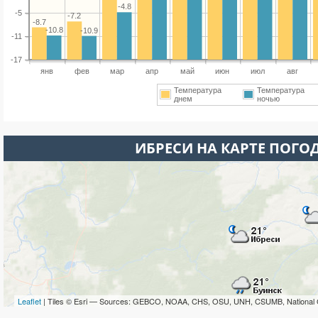
-4.8
-5
-7.2
-8.7
-10.8
-10.9
-11
-17
янв
фев
мар
апр
май
июн
июл
авг
Температура
Температура
днем
ночью
ИБРЕСИ НА КАРТЕ ПОГО
Leaflet
| Tiles © Esri — Sources: GEBCO, NOAA, CHS, OSU, UNH, CSUMB, National 