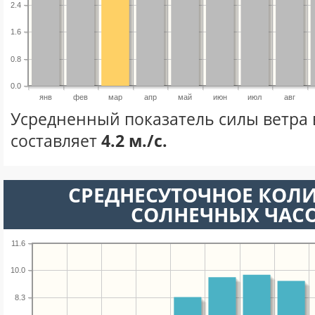
2.4
1.6
0.8
0.0
янв
фев
мар
апр
май
июн
июл
авг
Усредненный показатель силы ветра 
составляет
4.2 м./с.
СРЕДНЕСУТОЧНОЕ КОЛ
СОЛНЕЧНЫХ ЧАС
11.6
10.0
8.3