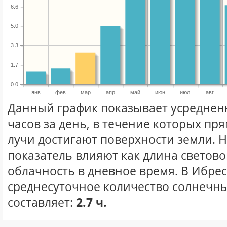
6.6
5.0
3.3
1.7
0.0
янв
фев
мар
апр
май
июн
июл
авг
Данный график показывает усреднен
часов за день, в течение которых п
лучи достигают поверхности земли. 
показатель влияют как длина световог
облачность в дневное время. В Ибре
среднесуточное количество солнечны
составляет:
2.7 ч.