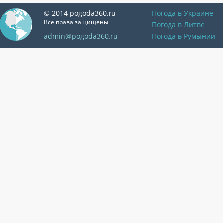
© 2014 pogoda360.ru
Погода в Украине
Все права защищены
Погода в Литве
admin@pogoda360.ru
Погода в Румынии