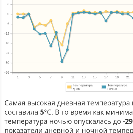
6
0
-6
-12
-18
-24
-30
-36
1
3
5
7
9
11
13
15
17
19
21
Температура
Температура
днем
ночью
Самая высокая дневная температура в
составила
5
°С. В то время как миним
температура ночью опускалась до
-29
показатели дневной и ночной темпер