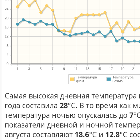
24
20
16
12
8
4
0
1
3
5
7
9
11
13
15
17
19
21
Температура
Температура
днем
ночью
Самая высокая дневная температура в
года составила
28
°С. В то время как
температура ночью опускалась до
7
°
показатели дневной и ночной темпер
августа составляют
18.6
°С и
12.8
°С со