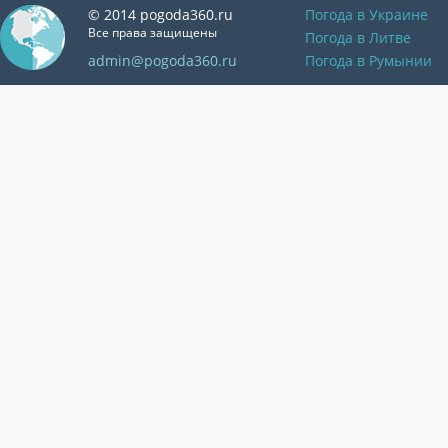
© 2014 pogoda360.ru
Погода в Украине
Все права защищены
Погода в Литве
admin@pogoda360.ru
Погода в Румынии