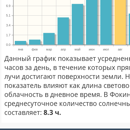
6.9
5.1
3.4
1.7
0.0
янв
фев
мар
апр
май
июн
июл
авг
Данный график показывает усреднен
часов за день, в течение которых п
лучи достигают поверхности земли. 
показатель влияют как длина световог
облачность в дневное время. В Фоки
среднесуточное количество солнечных
составляет:
8.3 ч.