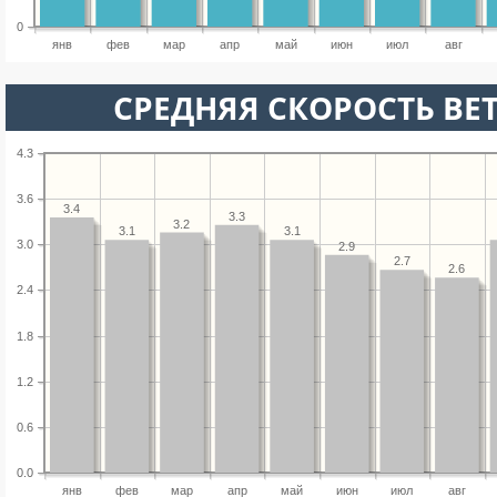
0
янв
фев
мар
апр
май
июн
июл
авг
СРЕДНЯЯ СКОРОСТЬ ВЕТ
4.3
3.6
3.4
3.3
3.2
3.1
3.1
3.0
2.9
2.7
2.6
2.4
1.8
1.2
0.6
0.0
янв
фев
мар
апр
май
июн
июл
авг