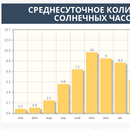
СРЕДНЕСУТОЧНОЕ КОЛ
СОЛНЕЧНЫХ ЧАС
13.7
12.0
10
10.3
9
8.3
8.6
7.2
6.9
4.8
5.1
3.4
2.1
1.7
0.9
0.7
0.0
янв
фев
мар
апр
май
июн
июл
авг