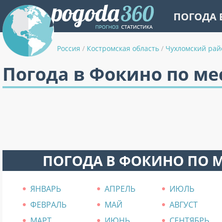
ПОГОДА 
Россия
/
Костромская область
/
Чухломский рай
Погода в Фокино по м
ПОГОДА В ФОКИНО ПО 
ЯНВАРЬ
АПРЕЛЬ
ИЮЛЬ
ФЕВРАЛЬ
МАЙ
АВГУСТ
МАРТ
ИЮНЬ
СЕНТЯБРЬ