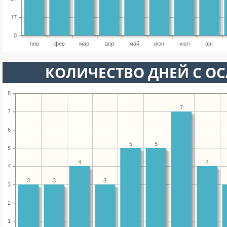
17
0
янв
фев
мар
апр
май
июн
июл
авг
КОЛИЧЕСТВО ДНЕЙ С О
8
7
7
6
5
5
5
4
4
4
3
3
3
3
2
1