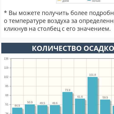
днем
ночью
* Вы можете получить более подро
о температуре воздуха за определен
кликнув на столбец с его значением.
КОЛИЧЕСТВО ОСАДКО
136
119
101.8
102
85
73.9
68
61.6
59.9
50.9
49.6
49.5
51
44.9
34