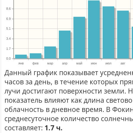
8.6
6.9
5.1
3.4
1.7
0.0
янв
фев
мар
апр
май
июн
июл
авг
Данный график показывает усреднен
часов за день, в течение которых п
лучи достигают поверхности земли. 
показатель влияют как длина световог
облачность в дневное время. В Фоки
среднесуточное количество солнечны
составляет:
1.7 ч.