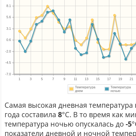
8.1
5.6
3.1
0.6
-2.0
-4.5
-7.0
1
3
5
7
9
11
13
15
17
19
21
Температура
Температура
днем
ночью
Самая высокая дневная температура 
года составила
8
°С. В то время как 
температура ночью опускалась до
-5
°
показатели дневной и ночной темпер